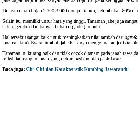
jahe dapat berproduksi sangat baik dan optimal pada ketinggian 400-
Dengan curah hujan 2.500-3.000 mm per tahun, kelembaban 80% dan
Selain itu memiliki unsur hara yang tinggi. Tanaman jahe juga sanga
subur, gembur dan banyak bahan organic (humus).
Hal tersebut sangat baik untuk meningkatkan nilai tambah dari
agrofo
tanaman lain). Syarat tumbuh jahe biasanya menggunakan jenis tanah 
Tanaman ini kurang baik dan tidak cocok ditanam pada tanah rawa 
fraksi liat maupun tanah yang didominasikan oleh pasir kasar.
Baca juga:
Ciri-Ciri dan Karakteristik Kambing Jawarandu