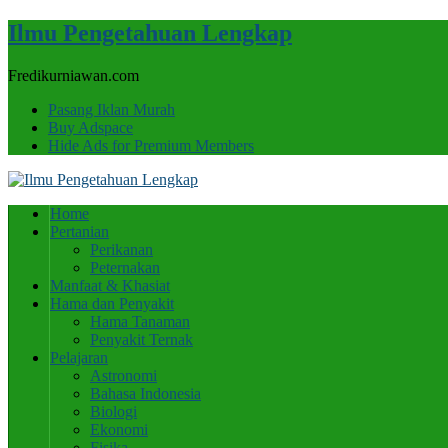
Ilmu Pengetahuan Lengkap
Fredikurniawan.com
Pasang Iklan Murah
Buy Adspace
Hide Ads for Premium Members
Home
Pertanian
Perikanan
Peternakan
Manfaat & Khasiat
Hama dan Penyakit
Hama Tanaman
Penyakit Ternak
Pelajaran
Astronomi
Bahasa Indonesia
Biologi
Ekonomi
Fisika