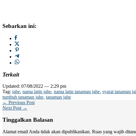
Sebarkan ini:
Terkait
Updated: 07/08/2022 — 2:29 pm
Tag:
jahe
,
nama latin jahe
,
nama latin tanaman jahe
,
syarat tanaman ja
tumbuh tanaman jahe
,
tanaman jahe
← Previous Post
Next Post →
Tinggalkan Balasan
Alamat email Anda tidak akan dipublikasikan.
Ruas yang wajib ditan