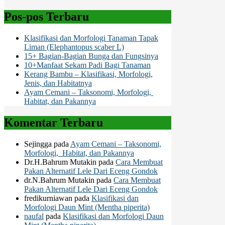
untuk:
Pos-pos Terbaru
Klasifikasi dan Morfologi Tanaman Tapak
Liman (Elephantopus scaber L)
15+ Bagian-Bagian Bunga dan Fungsinya
10+Manfaat Sekam Padi Bagi Tanaman
Kerang Bambu – Klasifikasi, Morfologi,
Jenis, dan Habitatnya
Ayam Cemani – Taksonomi, Morfologi,
Habitat, dan Pakannya
Komentar Terbaru
Sejingga
pada
Ayam Cemani – Taksonomi,
Morfologi, Habitat, dan Pakannya
Dr.H.Bahrum Mutakin
pada
Cara Membuat
Pakan Alternatif Lele Dari Eceng Gondok
dr.N.Bahrum Mutakin
pada
Cara Membuat
Pakan Alternatif Lele Dari Eceng Gondok
fredikurniawan
pada
Klasifikasi dan
Morfologi Daun Mint (Mentha piperita)
naufal
pada
Klasifikasi dan Morfologi Daun