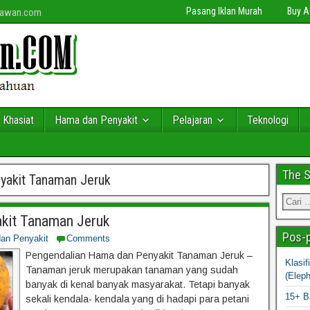
Pasang Iklan Murah
Buy 
niawan.com
 Khasiat
Hama dan Penyakit
Pelajaran
Teknologi
The 
yakit Tanaman Jeruk
kit Tanaman Jeruk
Pos-p
an Penyakit
Comments
Pengendalian Hama dan Penyakit Tanaman Jeruk –
Klasi
Tanaman jeruk merupakan tanaman yang sudah
(Elep
banyak di kenal banyak masyarakat. Tetapi banyak
15+ B
sekali kendala- kendala yang di hadapi para petani