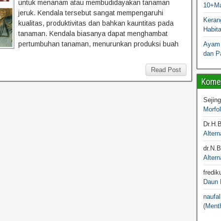
untuk menanam atau membudidayakan tanaman
10+Ma
jeruk. Kendala tersebut sangat mempengaruhi
Kerang
kualitas, produktivitas dan bahkan kauntitas pada
Habit
tanaman. Kendala biasanya dapat menghambat
pertumbuhan tanaman, menurunkan produksi buah
Ayam 
dan P
Read Post
Komen
Sejin
Morfo
Dr.H.
Altern
dr.N.
Altern
fredik
Daun M
naufal
(Menth