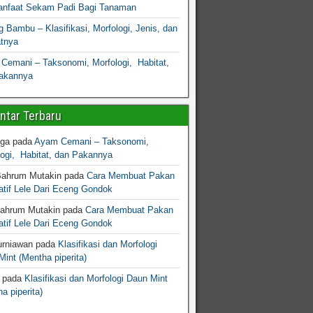
nfaat Sekam Padi Bagi Tanaman
 Bambu – Klasifikasi, Morfologi, Jenis, dan
atnya
Cemani – Taksonomi, Morfologi, Habitat,
akannya
tar Terbaru
gga
pada
Ayam Cemani – Taksonomi,
logi, Habitat, dan Pakannya
Bahrum Mutakin
pada
Cara Membuat Pakan
atif Lele Dari Eceng Gondok
Bahrum Mutakin
pada
Cara Membuat Pakan
atif Lele Dari Eceng Gondok
urniawan
pada
Klasifikasi dan Morfologi
int (Mentha piperita)
pada
Klasifikasi dan Morfologi Daun Mint
a piperita)