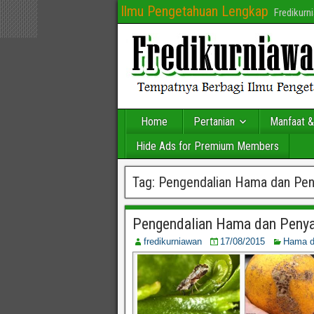
Ilmu Pengetahuan Lengkap
Fredikur
Home
Pertanian
Manfaat &
Hide Ads for Premium Members
Tag:
Pengendalian Hama dan Pen
Pengendalian Hama dan Penya
fredikurniawan
17/08/2015
Hama d