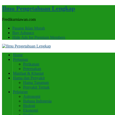
Ilmu Pengetahuan Lengkap
Fredikurniawan.com
Pasang Iklan Murah
Buy Adspace
Hide Ads for Premium Members
Home
Pertanian
Perikanan
Peternakan
Manfaat & Khasiat
Hama dan Penyakit
Hama Tanaman
Penyakit Ternak
Pelajaran
Astronomi
Bahasa Indonesia
Biologi
Ekonomi
Fisika