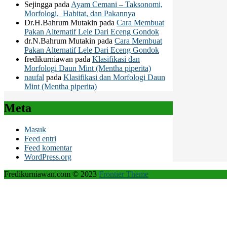
Sejingga
pada
Ayam Cemani – Taksonomi,
Morfologi, Habitat, dan Pakannya
Dr.H.Bahrum Mutakin
pada
Cara Membuat
Pakan Alternatif Lele Dari Eceng Gondok
dr.N.Bahrum Mutakin
pada
Cara Membuat
Pakan Alternatif Lele Dari Eceng Gondok
fredikurniawan
pada
Klasifikasi dan
Morfologi Daun Mint (Mentha piperita)
naufal
pada
Klasifikasi dan Morfologi Daun
Mint (Mentha piperita)
Meta
Masuk
Feed entri
Feed komentar
WordPress.org
Fredikurniawan.com © 2023
Frontier Theme