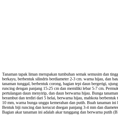
Tanaman tapak liman merupakan tumbuhan semak semusim dan tinggi 
berkayu, berbentuk silindris berdiameter 2-3 cm. warna hijau, dan ba
tanaman tunggal, berbentuk corong, bagian tepi daun bergerigi, uju
runcing dengan panjang 15-25 cm dan memiliki lebar 5-7 cm. Permuk
pertulangan daun menyirip, dan daun berwarna hijau. Bunga tanaman 
berambut dan terdiri dari 5 helai, berwarna hijau, mahkota berbentu
10 mm, warna bunga unggu kemerahan dan putih. Buah tanaman ini k
Bentuk biji runcing dan kerucut dnegan panjang 3-4 mm dan diamete
Bagian akar tanaman ini adalah akar tunggang dan berwarna putih 