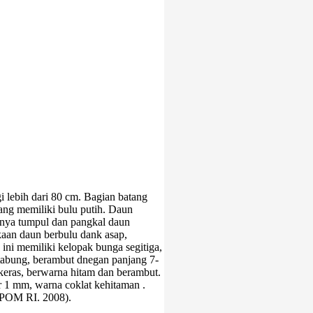
lebih dari 80 cm. Bagian batang
tang memiliki bulu putih. Daun
ngnya tumpul dan pangkal daun
aan daun berbulu dank asap,
ini memiliki kelopak bunga segitiga,
k tabung, berambut dnegan panjang 7-
eras, berwarna hitam dan berambut.
r 1 mm, warna coklat kehitaman .
(BPOM RI. 2008).