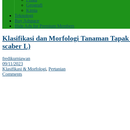
Geografi
Kimia
Teknologi
Buy Adspace
Hide Ads for Premium Members
Klasifikasi dan Morfologi Tanaman Tapak
scaber L)
fredikurniawan
09/11/2023
Klasifikasi & Morfologi
,
Pertanian
Comments