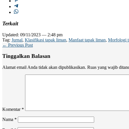
Terkait
Updated: 09/11/2023 — 2:48 pm
Tag:
Jurnal
,
Klasifikasi tapak liman
,
Manfaat tapak liman
,
Morfologi 
← Previous Post
Tinggalkan Balasan
Alamat email Anda tidak akan dipublikasikan.
Ruas yang wajib ditan
Komentar
*
Nama
*