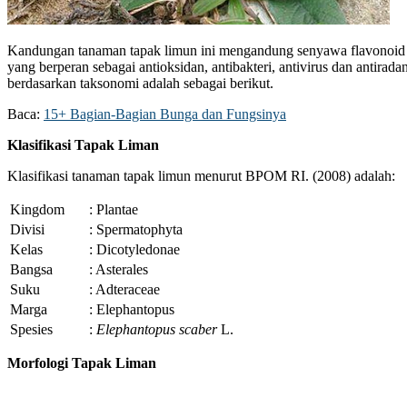
Kandungan tanaman tapak limun ini mengandung senyawa flavonoid y
yang berperan sebagai antioksidan, antibakteri, antivirus dan antirada
berdasarkan taksonomi adalah sebagai berikut.
Baca:
15+ Bagian-Bagian Bunga dan Fungsinya
Klasifikasi Tapak Liman
Klasifikasi tanaman tapak limun menurut BPOM RI. (2008) adalah:
Kingdom
: Plantae
Divisi
: Spermatophyta
Kelas
: Dicotyledonae
Bangsa
: Asterales
Suku
: Adteraceae
Marga
: Elephantopus
Spesies
:
Elephantopus scaber
L.
Morfologi Tapak Liman