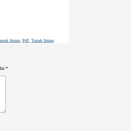
tapak liman
,
Pdf
,
Tapak liman
dai
*