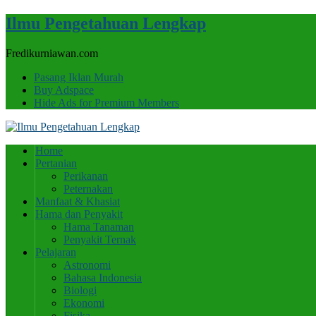
Ilmu Pengetahuan Lengkap
Fredikurniawan.com
Pasang Iklan Murah
Buy Adspace
Hide Ads for Premium Members
Home
Pertanian
Perikanan
Peternakan
Manfaat & Khasiat
Hama dan Penyakit
Hama Tanaman
Penyakit Ternak
Pelajaran
Astronomi
Bahasa Indonesia
Biologi
Ekonomi
Fisika