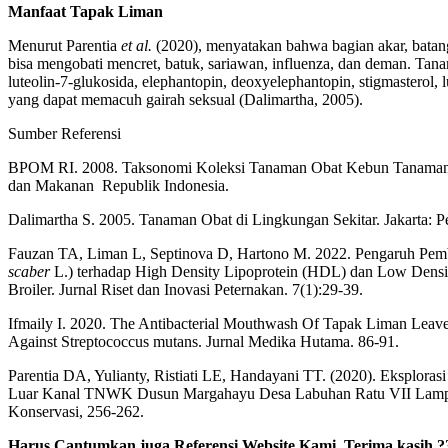
Manfaat Tapak Liman
Menurut Parentia
et al.
(2020), menyatakan bahwa bagian akar, batang
bisa mengobati mencret, batuk, sariawan, influenza, dan deman. Ta
luteolin-7-glukosida, elephantopin, deoxyelephantopin, stigmasterol, l
yang dapat memacuh gairah seksual (Dalimartha, 2005).
Sumber Referensi
BPOM RI. 2008. Taksonomi Koleksi Tanaman Obat Kebun Tanaman
dan Makanan Republik Indonesia.
Dalimartha S. 2005. Tanaman Obat di Lingkungan Sekitar. Jakarta: P
Fauzan TA, Liman L, Septinova D, Hartono M. 2022. Pengaruh Pem
scaber
L.) terhadap High Density Lipoprotein (HDL) dan Low Dens
Broiler. Jurnal Riset dan Inovasi Peternakan. 7(1):29-39.
Ifmaily I. 2020. The Antibacterial Mouthwash Of Tapak Liman Leaves
Against Streptococcus mutans. Jurnal Medika Hutama. 86-91.
Parentia DA, Yulianty, Ristiati LE, Handayani TT. (2020). Eksplora
Luar Kanal TNWK Dusun Margahayu Desa Labuhan Ratu VII Lampun
Konservasi, 256-262.
Harus Cantumkan juga Referensi Website Kami. T
erima kasih
?