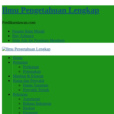
Ilmu Pengetahuan Lengkap
Fredikurniawan.com
Pasang Iklan Murah
Buy Adspace
Hide Ads for Premium Members
Home
Pertanian
Perikanan
Peternakan
Manfaat & Khasiat
Hama dan Penyakit
Hama Tanaman
Penyakit Ternak
Pelajaran
Astronomi
Bahasa Indonesia
Biologi
Ekonomi