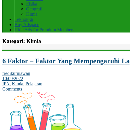
Fisika
Geografi
Kimia
Teknologi
Buy Adspace
Hide Ads for Premium Members
Kategori:
Kimia
6 Faktor – Faktor Yang Mempengaruhi La
fredikurniawan
10/09/2022
IPA
,
Kimia
,
Pelajaran
Comments