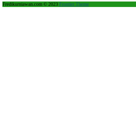
Fredikurniawan.com © 2023
Frontier Theme