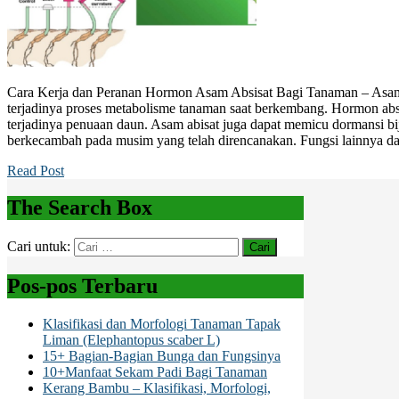
Cara Kerja dan Peranan Hormon Asam Absisat Bagi Tanaman – Asam a
terjadinya proses metabolisme tanaman saat berkembang. Hormon absi
terjadinya penuaan daun. Asam abisat juga dapat memicu dormansi biji
berkecambah pada musim yang telah direncanakan. Fungsi lainnya dar
Read Post
The Search Box
Cari untuk:
Pos-pos Terbaru
Klasifikasi dan Morfologi Tanaman Tapak
Liman (Elephantopus scaber L)
15+ Bagian-Bagian Bunga dan Fungsinya
10+Manfaat Sekam Padi Bagi Tanaman
Kerang Bambu – Klasifikasi, Morfologi,