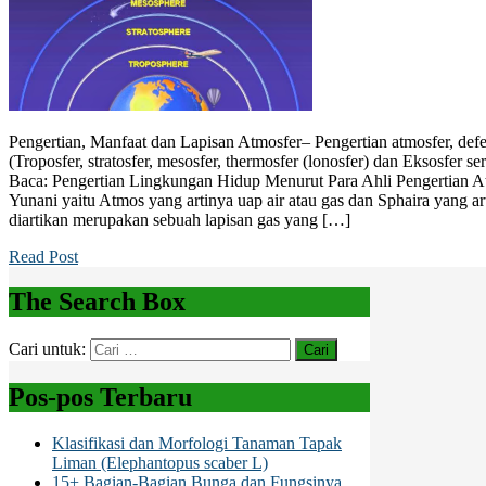
Pengertian, Manfaat dan Lapisan Atmosfer– Pengertian atmosfer, defen
(Troposfer, stratosfer, mesosfer, thermosfer (lonosfer) dan Eksosfer se
Baca: Pengertian Lingkungan Hidup Menurut Para Ahli Pengertian At
Yunani yaitu Atmos yang artinya uap air atau gas dan Sphaira yang ar
diartikan merupakan sebuah lapisan gas yang […]
Read Post
The Search Box
Cari untuk:
Pos-pos Terbaru
Klasifikasi dan Morfologi Tanaman Tapak
Liman (Elephantopus scaber L)
15+ Bagian-Bagian Bunga dan Fungsinya