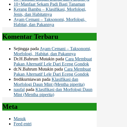
10+Manfaat Sekam Padi Bagi Tanaman
Kerang Bambu – Klasifikasi, Morfologi,
Jenis, dan Habitatnya
Ayam Cemani – Taksonomi, Morfologi,
Habitat, dan Pakannya
Komentar Terbaru
Sejingga
pada
Ayam Cemani – Taksonomi,
Morfologi, Habitat, dan Pakannya
Dr.H.Bahrum Mutakin
pada
Cara Membuat
Pakan Alternatif Lele Dari Eceng Gondok
dr.N.Bahrum Mutakin
pada
Cara Membuat
Pakan Alternatif Lele Dari Eceng Gondok
fredikurniawan
pada
Klasifikasi dan
Morfologi Daun Mint (Mentha piperita)
naufal
pada
Klasifikasi dan Morfologi Daun
Mint (Mentha piperita)
Meta
Masuk
Feed entri