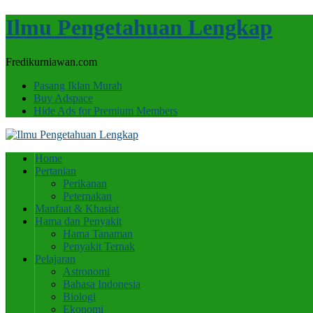
Ilmu Pengetahuan Lengkap
Fredikurniawan.com
Pasang Iklan Murah
Buy Adspace
Hide Ads for Premium Members
Home
Pertanian
Perikanan
Peternakan
Manfaat & Khasiat
Hama dan Penyakit
Hama Tanaman
Penyakit Ternak
Pelajaran
Astronomi
Bahasa Indonesia
Biologi
Ekonomi