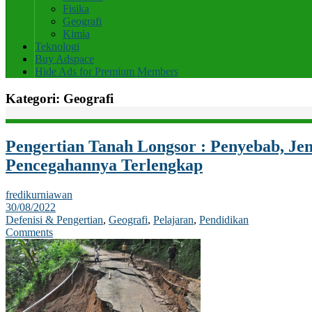
Fisika
Geografi
Kimia
Teknologi
Buy Adspace
Hide Ads for Premium Members
Kategori:
Geografi
Pengertian Tanah Longsor : Penyebab, Je
Pencegahannya Terlengkap
fredikurniawan
30/08/2022
Defenisi & Pengertian
,
Geografi
,
Pelajaran
,
Pendidikan
Comments