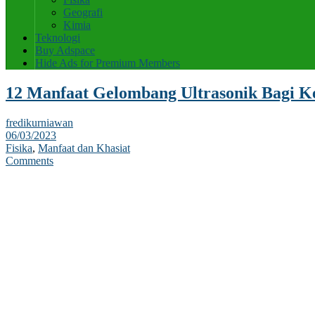
Geografi
Kimia
Teknologi
Buy Adspace
Hide Ads for Premium Members
12 Manfaat Gelombang Ultrasonik Bagi K
fredikurniawan
06/03/2023
Fisika
,
Manfaat dan Khasiat
Comments