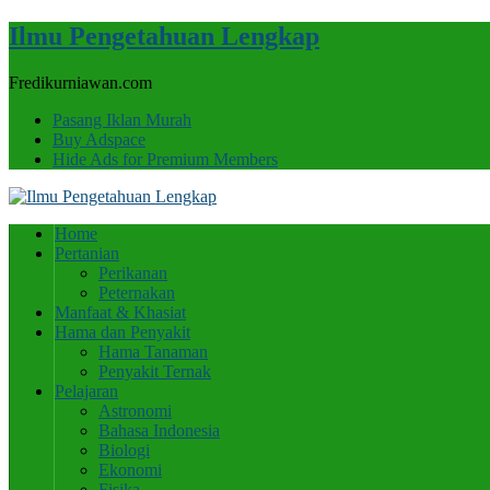
Ilmu Pengetahuan Lengkap
Fredikurniawan.com
Pasang Iklan Murah
Buy Adspace
Hide Ads for Premium Members
Home
Pertanian
Perikanan
Peternakan
Manfaat & Khasiat
Hama dan Penyakit
Hama Tanaman
Penyakit Ternak
Pelajaran
Astronomi
Bahasa Indonesia
Biologi
Ekonomi
Fisika