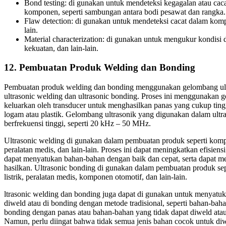
Bond testing: di gunakan untuk mendeteksi kegagalan atau ca
komponen, seperti sambungan antara bodi pesawat dan rangka.
Flaw detection: di gunakan untuk mendeteksi cacat dalam kompo
lain.
Material characterization: di gunakan untuk mengukur kondisi da
kekuatan, dan lain-lain.
12. Pembuatan Produk Welding dan Bonding
Pembuatan produk welding dan bonding menggunakan gelombang ultra
ultrasonic welding dan ultrasonic bonding. Proses ini menggunakan g
keluarkan oleh transducer untuk menghasilkan panas yang cukup tin
logam atau plastik. Gelombang ultrasonik yang digunakan dalam ultr
berfrekuensi tinggi, seperti 20 kHz – 50 MHz.
Ultrasonic welding di gunakan dalam pembuatan produk seperti kompon
peralatan medis, dan lain-lain. Proses ini dapat meningkatkan efisie
dapat menyatukan bahan-bahan dengan baik dan cepat, serta dapat me
hasilkan. Ultrasonic bonding di gunakan dalam pembuatan produk sep
listrik, peralatan medis, komponen otomotif, dan lain-lain.
ltrasonic welding dan bonding juga dapat di gunakan untuk menyatu
diweld atau di bonding dengan metode tradisional, seperti bahan-baha
bonding dengan panas atau bahan-bahan yang tidak dapat diweld ata
Namun, perlu diingat bahwa tidak semua jenis bahan cocok untuk di