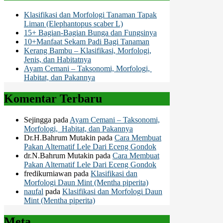
Klasifikasi dan Morfologi Tanaman Tapak
Liman (Elephantopus scaber L)
15+ Bagian-Bagian Bunga dan Fungsinya
10+Manfaat Sekam Padi Bagi Tanaman
Kerang Bambu – Klasifikasi, Morfologi,
Jenis, dan Habitatnya
Ayam Cemani – Taksonomi, Morfologi,
Habitat, dan Pakannya
Komentar Terbaru
Sejingga
pada
Ayam Cemani – Taksonomi,
Morfologi, Habitat, dan Pakannya
Dr.H.Bahrum Mutakin
pada
Cara Membuat
Pakan Alternatif Lele Dari Eceng Gondok
dr.N.Bahrum Mutakin
pada
Cara Membuat
Pakan Alternatif Lele Dari Eceng Gondok
fredikurniawan
pada
Klasifikasi dan
Morfologi Daun Mint (Mentha piperita)
naufal
pada
Klasifikasi dan Morfologi Daun
Mint (Mentha piperita)
Meta