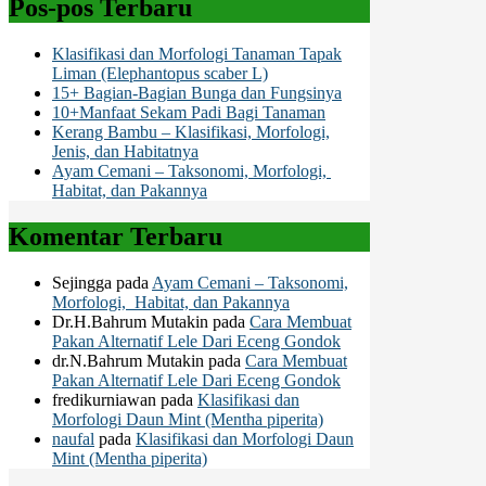
Pos-pos Terbaru
Klasifikasi dan Morfologi Tanaman Tapak
Liman (Elephantopus scaber L)
15+ Bagian-Bagian Bunga dan Fungsinya
10+Manfaat Sekam Padi Bagi Tanaman
Kerang Bambu – Klasifikasi, Morfologi,
Jenis, dan Habitatnya
Ayam Cemani – Taksonomi, Morfologi,
Habitat, dan Pakannya
Komentar Terbaru
Sejingga
pada
Ayam Cemani – Taksonomi,
Morfologi, Habitat, dan Pakannya
Dr.H.Bahrum Mutakin
pada
Cara Membuat
Pakan Alternatif Lele Dari Eceng Gondok
dr.N.Bahrum Mutakin
pada
Cara Membuat
Pakan Alternatif Lele Dari Eceng Gondok
fredikurniawan
pada
Klasifikasi dan
Morfologi Daun Mint (Mentha piperita)
naufal
pada
Klasifikasi dan Morfologi Daun
Mint (Mentha piperita)