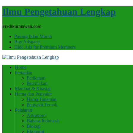
Ilmu Pengetahuan Lengkap
Fredikurniawan.com
Pasang Iklan Murah
Buy Adspace
Hide Ads for Premium Members
Home
Pertanian
Perikanan
Peternakan
Manfaat & Khasiat
Hama dan Penyakit
Hama Tanaman
Penyakit Ternak
Pelajaran
Astronomi
Bahasa Indonesia
Biologi
Ekonomi