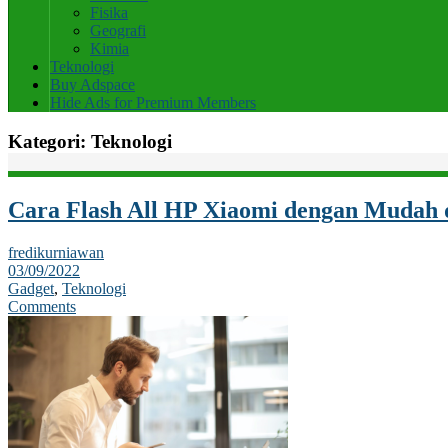
Fisika
Geografi
Kimia
Teknologi
Buy Adspace
Hide Ads for Premium Members
Kategori:
Teknologi
Cara Flash All HP Xiaomi dengan Mudah 
fredikurniawan
03/09/2022
Gadget
,
Teknologi
Comments