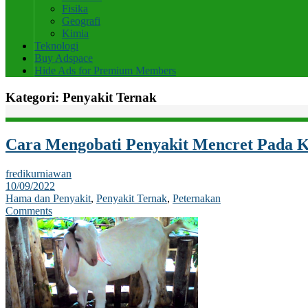
Fisika
Geografi
Kimia
Teknologi
Buy Adspace
Hide Ads for Premium Members
Kategori:
Penyakit Ternak
Cara Mengobati Penyakit Mencret Pada 
fredikurniawan
10/09/2022
Hama dan Penyakit
,
Penyakit Ternak
,
Peternakan
Comments