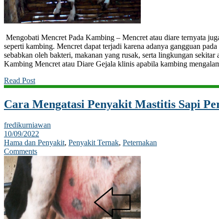
Mengobati Mencret Pada Kambing – Mencret atau diare ternyata juga s
seperti kambing. Mencret dapat terjadi karena adanya gangguan pada
sebabkan oleh bakteri, makanan yang rusak, serta lingkungan sekitar at
Kambing Mencret atau Diare Gejala klinis apabila kambing mengala
Read Post
Cara Mengatasi Penyakit Mastitis Sapi Pe
fredikurniawan
10/09/2022
Hama dan Penyakit
,
Penyakit Ternak
,
Peternakan
Comments