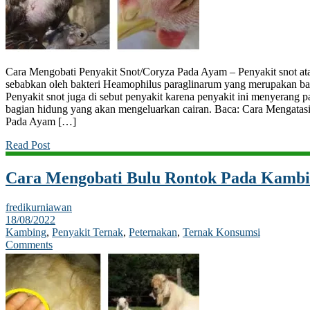
Cara Mengobati Penyakit Snot/Coryza Pada Ayam – Penyakit snot ata
sebabkan oleh bakteri Heamophilus paraglinarum yang merupakan bakt
Penyakit snot juga di sebut penyakit karena penyakit ini menyerang p
bagian hidung yang akan mengeluarkan cairan. Baca: Cara Mengata
Pada Ayam […]
Read Post
Cara Mengobati Bulu Rontok Pada Kamb
fredikurniawan
18/08/2022
Kambing
,
Penyakit Ternak
,
Peternakan
,
Ternak Konsumsi
Comments