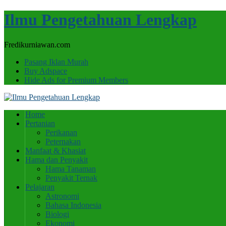
Ilmu Pengetahuan Lengkap
Fredikurniawan.com
Pasang Iklan Murah
Buy Adspace
Hide Ads for Premium Members
Home
Pertanian
Perikanan
Peternakan
Manfaat & Khasiat
Hama dan Penyakit
Hama Tanaman
Penyakit Ternak
Pelajaran
Astronomi
Bahasa Indonesia
Biologi
Ekonomi