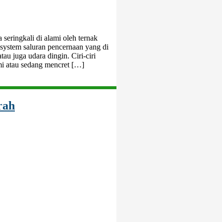
eringkali di alami oleh ternak
 system saluran pencernaan yang di
au juga udara dingin. Ciri-ciri
mi atau sedang mencret […]
rah