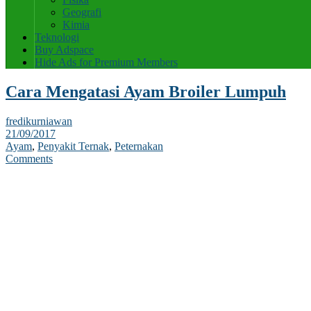
Geografi
Kimia
Teknologi
Buy Adspace
Hide Ads for Premium Members
Cara Mengatasi Ayam Broiler Lumpuh
fredikurniawan
21/09/2017
Ayam
,
Penyakit Ternak
,
Peternakan
Comments