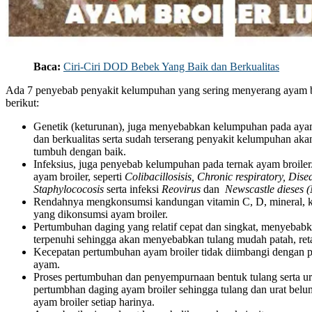
Baca:
Ciri-Ciri DOD Bebek Yang Baik dan Berkualitas
Ada 7 penyebab penyakit kelumpuhan yang sering menyerang ayam bro
berikut:
Genetik (keturunan), juga menyebabkan kelumpuhan pada ayam 
dan berkualitas serta sudah terserang penyakit kelumpuhan aka
tumbuh dengan baik.
Infeksius, juga penyebab kelumpuhan pada ternak ayam broil
ayam broiler, seperti
Colibacillosisis, Chronic respiratory, Di
Staphylococosis
serta infeksi
Reovirus
dan
Newscastle dieses 
Rendahnya mengkonsumsi kandungan vitamin C, D, mineral, k
yang dikonsumsi ayam broiler.
Pertumbuhan daging yang relatif cepat dan singkat, menyebabk
terpenuhi sehingga akan menyebabkan tulang mudah patah, ret
Kecepatan pertumbuhan ayam broiler tidak diimbangi dengan 
ayam.
Proses pertumbuhan dan penyempurnaan bentuk tulang serta ur
pertumbhan daging ayam broiler sehingga tulang dan urat bel
ayam broiler setiap harinya.