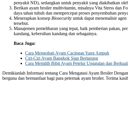
penyakit ND), sedangkan untuk penyakit yang diakibatkan oleh
Berikan ayam broiler multivitamin, misalnya Vita Stress dan F
daya tahan tubuh dan mempercepat proses penyembuhan penya
Menerapkan konsep
Biosecurity
untuk dapat menemalisir agen
tersebut.
Manajemen pemeliharan yang tepat, baik pemberian pakan, pe
kandang, kebersihan kandang dan sebagainya.
Baca Juga:
Cara Mengobati Ayam Cacingan Yang Ampuh
Ciri-Ciri Ayam Bangkok Siap Bertarung
Cara Memilih Bibit Ayam Petelur Unggulan dan Berkuali
Demikianlah Informasi tentang Cara Mengatasi Ayam Broiler Denga
berguna dan bermanfaat bagi para peternak ayam broiler. Terima kasi