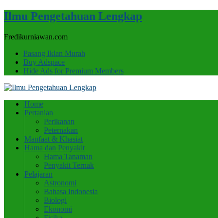
Ilmu Pengetahuan Lengkap
Fredikurniawan.com
Pasang Iklan Murah
Buy Adspace
Hide Ads for Premium Members
Home
Pertanian
Perikanan
Peternakan
Manfaat & Khasiat
Hama dan Penyakit
Hama Tanaman
Penyakit Ternak
Pelajaran
Astronomi
Bahasa Indonesia
Biologi
Ekonomi
Fisika