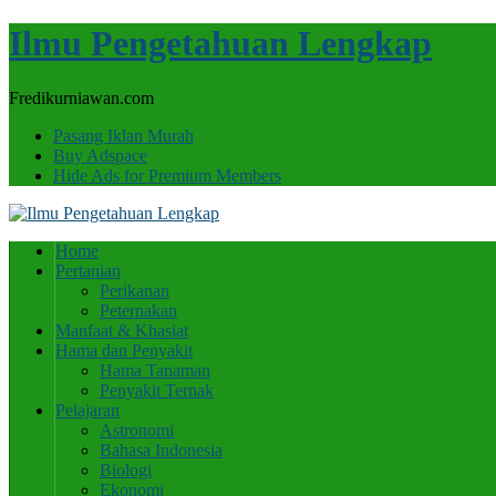
Ilmu Pengetahuan Lengkap
Fredikurniawan.com
Pasang Iklan Murah
Buy Adspace
Hide Ads for Premium Members
Home
Pertanian
Perikanan
Peternakan
Manfaat & Khasiat
Hama dan Penyakit
Hama Tanaman
Penyakit Ternak
Pelajaran
Astronomi
Bahasa Indonesia
Biologi
Ekonomi