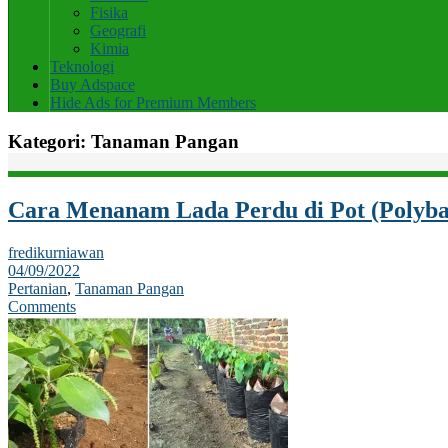
Fisika
Geografi
Kimia
Teknologi
Buy Adspace
Hide Ads for Premium Members
Kategori:
Tanaman Pangan
Cara Menanam Lada Perdu di Pot (Polyba
fredikurniawan
04/09/2022
Pertanian
,
Tanaman Pangan
Comments