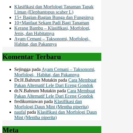
Klasifikasi dan Morfologi Tanaman Tapak
Liman (Elephantopus scaber L)
15+ Bagian-Bagian Bunga dan Fungsinya
10+Manfaat Sekam Padi Bagi Tanaman
Kerang Bambu – Klasifikasi, Morfologi,
Jenis, dan Habitatnya
Ayam Cemani – Taksonomi, Morfologi,
Habitat, dan Pakannya
Komentar Terbaru
Sejingga
pada
Ayam Cemani – Taksonomi,
Morfologi, Habitat, dan Pakannya
Dr.H.Bahrum Mutakin
pada
Cara Membuat
Pakan Alternatif Lele Dari Eceng Gondok
dr.N.Bahrum Mutakin
pada
Cara Membuat
Pakan Alternatif Lele Dari Eceng Gondok
fredikurniawan
pada
Klasifikasi dan
Morfologi Daun Mint (Mentha piperita)
naufal
pada
Klasifikasi dan Morfologi Daun
Mint (Mentha piperita)
Meta