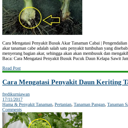
Cara Mengatasi Penyakit Busuk Akar Tanaman Cabai | Pengendalia
akar tanaman cabe adalah salah satu penyakit tumbuhan yang diseba
menyerang bagian akar, sehingga akan akan membusuk dan mengakib
Baca: Cara Mengatasi Penyakit Busuk Pucuk Daun Kelapa Sawit J
Read Post
Cara Mengatasi Penyakit Daun Keriting 
fredikurniawan
17/11/2017
Hama & Penyakit Tanaman
,
Pertanian
,
Tanaman Pangan
,
Tanaman S
Comments