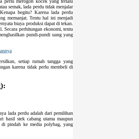
pa perlu merogoh kocek yang terlalu
atau semak, lada perdu tidak menjalar
Kenapa begitu? Karena lada perdu
ang memanjat. Tentu hal ini menjadi
nyata biaya produksi dapat di tekan.
. Secara perhitungan ekonomi, tentu
menghasilkan pundi-pundi uang yang
iannya
rsilkan, setiap rumah tangga yang
ngan karena tidak perlu membeli di
)
:
aya lada perdu adalah dari pemilihan
ari hasil stek cabang utama maupun
r di pindah ke media polybag, yang