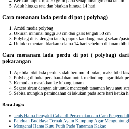
Berikan pupuk npk 20 gram pada setiap lubang/media tanam
Aduk hingga rata dan biarkan hingga 14 hari
Cara menanam lada perdu di pot ( polybag)
Ambil media polybag
Ukuran minimal tinggi 30 cm dan garis tengah 50 cm
Polybag di isi dengan tanah, pupuk kandang, arang sekam/pasi
Untuk sementara biarkan selama 14 hari sebelum di tanam bibit
Cara menanam lada perdu di pot ( polybag)
dari
pekarangan
Apabila bibit lada perdu sudah berumur 4 bulan, maka bibit bis
Polybag di buka perlahan-lahan untuk melindungi agar tidak p
Kemudian masukkan ke lubang tanam
Segera siram dengan air untuk mencegah tanaman layu atau str
Sebisa mungkin pemindahan di lakukan pada sore hari ketika ha
Baca Juga:
Jenis Hama Penyakit Cabai di Persemaian dan Cara Pengendal
Panduan Budidaya Ternak Ayam Kampung Agar Menguntung
Mengenal Hama Kutu Putih Pada Tanaman Kakao