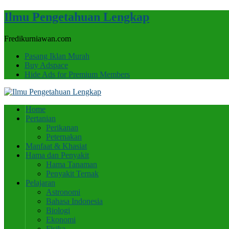
Ilmu Pengetahuan Lengkap
Fredikurniawan.com
Pasang Iklan Murah
Buy Adspace
Hide Ads for Premium Members
Home
Pertanian
Perikanan
Peternakan
Manfaat & Khasiat
Hama dan Penyakit
Hama Tanaman
Penyakit Ternak
Pelajaran
Astronomi
Bahasa Indonesia
Biologi
Ekonomi
Fisika