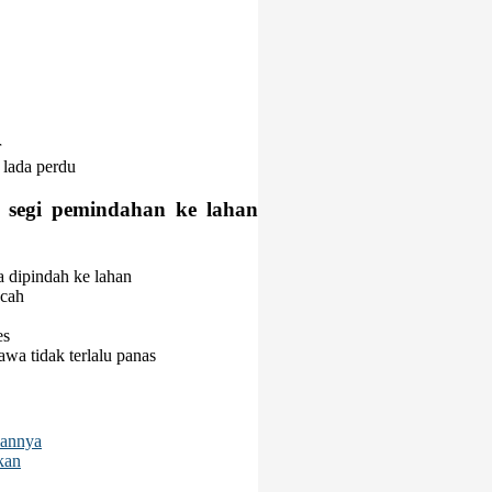
r
 lada perdu
 segi pemindahan ke lahan
a dipindah ke lahan
ecah
es
wa tidak terlalu panas
iannya
kan