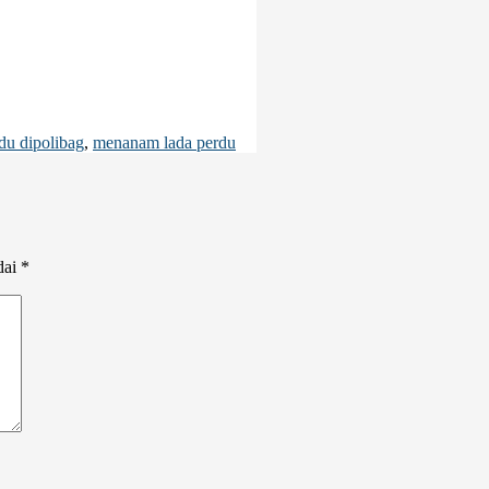
du dipolibag
,
menanam lada perdu
dai
*