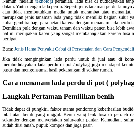
Namun, melalui
teknologi
pertanian, lada bisa di budidayakan tan
dalam. Yaitu dengan lada perdu. Seperti jenis tanaman perdu lainnya 
atau tidak membutuhkan media untuk merambat atau memanjat. 
merupakan jenis tanaman lada yang tidak memiliki bagian sulur y
kabar gembira bagi para petani karena dengan menanam lada perdu ter
Demikian pula dengan waktu tanam dan waktu panen bisa lebih awal
hal ini merupakan kabar yang sangat membahagiakan karena bisa 
berlipat.
Baca:
Jenis Hama Penyakit Cabai di Persemaian dan Cara Pengendal
Jika tidak menginginkan lada perdu untuk di jual atau di kome
membudidayakan lada perdu di pot /polybag juga mendapat keuntu
pasar dan mengonsumsi hasil pekarangan di sekitar rumah.
Cara menanam lada perdu di pot ( polybag
Langkah Pertaman Pemilihan benih
Tidak dapat di pungkiri, faktor utama pendorong keberhasilan budid
bibit atau benih yang unggul. Benih yang baik bisa di peroleh d
sekunder dengan menyertakan sulur-sulur panjar. Kemudian, sulu
sudah diisi tanah, pupuk kompos dan juga pasir.