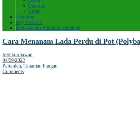
Geografi
Kimia
Teknologi
Buy Adspace
Hide Ads for Premium Members
Cara Menanam Lada Perdu di Pot (Polyba
fredikurniawan
04/09/2022
Pertanian
,
Tanaman Pangan
Comments