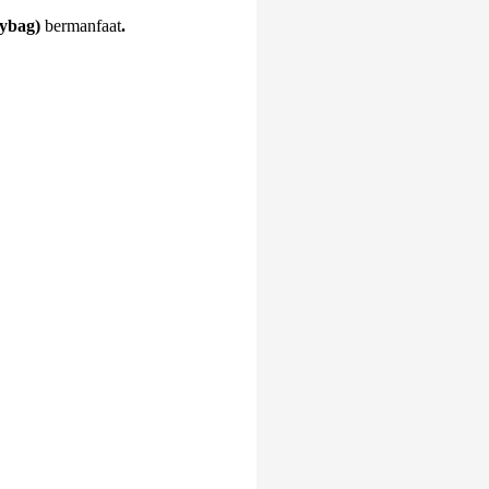
lybag)
bermanfaat
.