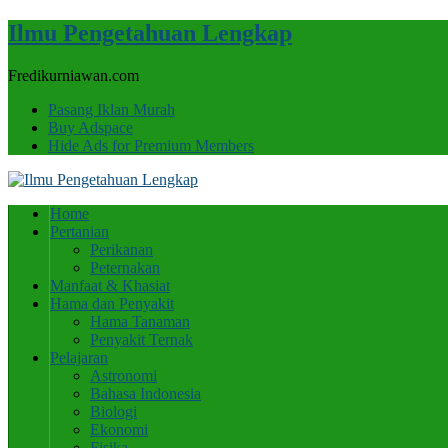
Ilmu Pengetahuan Lengkap
Fredikurniawan.com
Pasang Iklan Murah
Buy Adspace
Hide Ads for Premium Members
Home
Pertanian
Perikanan
Peternakan
Manfaat & Khasiat
Hama dan Penyakit
Hama Tanaman
Penyakit Ternak
Pelajaran
Astronomi
Bahasa Indonesia
Biologi
Ekonomi
Fisika