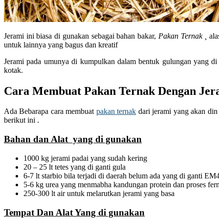
Jerami ini biasa di gunakan sebagai bahan bakar,
Pakan Ternak
¸ al
untuk lainnya yang bagus dan kreatif
Jerami pada umunya di kumpulkan dalam bentuk gulungan yang di k
kotak.
Cara Membuat Pakan Ternak Dengan Jer
Ada Bebarapa cara membuat
pakan ternak
dari jerami yang akan din 
berikut ini .
Bahan dan Alat yang di gunakan
1000 kg jerami padai yang sudah kering
20 – 25 lt tetes yang di ganti gula
6-7 lt starbio bila terjadi di daerah belum ada yang di ganti EM
5-6 kg urea yang menmabha kandungan protein dan proses fer
250-300 lt air untuk melarutkan jerami yang basa
Tempat Dan Alat Yang di gunakan