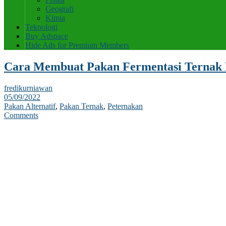
Geografi
Kimia
Teknologi
Buy Adspace
Hide Ads for Premium Members
Cara Membuat Pakan Fermentasi Ternak
fredikurniawan
05/09/2022
Pakan Alternatif
,
Pakan Ternak
,
Peternakan
Comments