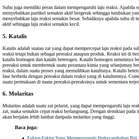
Suhu juga memiliki peran dalam mempengaruhi laju reaksi. Apabila su
menyebabkan partikel semakin aktif bergerak sehingga tumbukan yang
menyebabkan laju reaksi semakin besar. Sebaliknya apabila suhu di t
aktif sehingga laju reaksi semakin kecil.
5. Katalis
Katalis adalah suatau zat yang dapat mempercepat laju reaksi pada suh
reaksi tetapi bukan sebagai pereaksi ataupun produk. Reaksi ini di b
katalis homogen dan katalis heterogen. Katalis homogen umumnya ber
pereaksi untuk membentuk suatu perantara kimia yang selanjutnay b
reaksi, dalam suatu proses yang memulihkan katalisnya. Katalis heter
fase berbeda dengan pereaksi dalam reaksi yang di katalismnya. Con
suatu permukaan di mana pereaksi-pereaksinya untuk sementara terjer
6. Molaritas
Molaritas adalah suatu zat pelarut, yang dapat mempengaruhi laju rea
zat, maka semakin cepat reaksi berlangsung. Dengan demikian pada mo
akan berjalan lebih lambat daripada molaritas yang tinggi.
Baca juga:
Faktor-Faktor Yang Mempengaruhi Perkecambahan Biji 