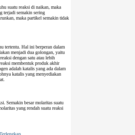
hu suatu reaksi di naikan, maka
 terjadi semakin sering
urunkan, maka partikel semakin tidak
u tertentu. Hal ini berperan dalam
edakan menjadi dua golongan, yaitu
eaksi dengan satu atau lebih
ereaksi membentuk produk akhir
ogen adalah katalis yang ada dalam
tohnya katalis yang menyediakan
at.
ksi. Semakin besar molaritas suatu
laritas yang rendah suatu reaksi
Terlengkap