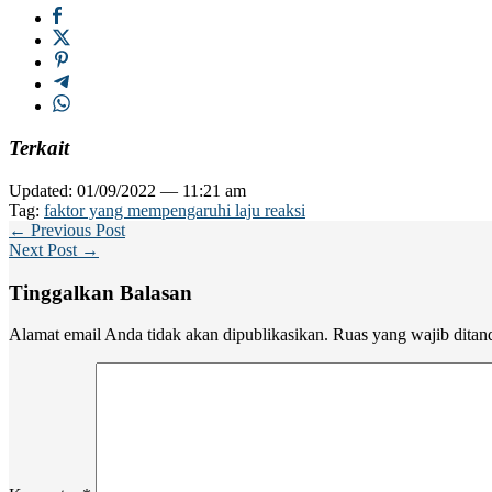
Terkait
Updated: 01/09/2022 — 11:21 am
Tag:
faktor yang mempengaruhi laju reaksi
← Previous Post
Next Post →
Tinggalkan Balasan
Alamat email Anda tidak akan dipublikasikan.
Ruas yang wajib ditan