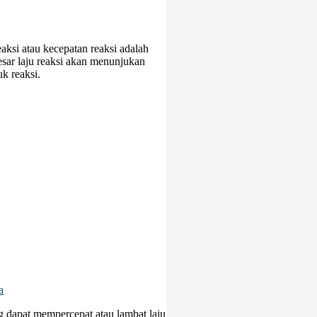
eaksi atau kecepatan reaksi adalah
esar laju reaksi akan menunjukan
k reaksi.
a
ng dapat mempercepat atau lambat laju