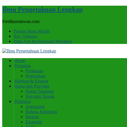
Ilmu Pengetahuan Lengkap
Fredikurniawan.com
Pasang Iklan Murah
Buy Adspace
Hide Ads for Premium Members
Home
Pertanian
Perikanan
Peternakan
Manfaat & Khasiat
Hama dan Penyakit
Hama Tanaman
Penyakit Ternak
Pelajaran
Astronomi
Bahasa Indonesia
Biologi
Ekonomi
Fisika