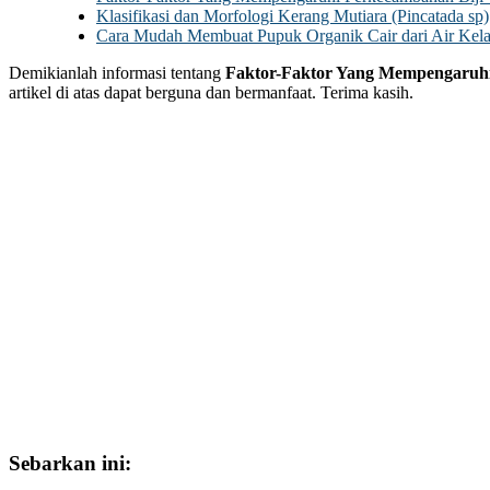
Klasifikasi dan Morfologi Kerang Mutiara (Pincatada sp)
Cara Mudah Membuat Pupuk Organik Cair dari Air Kel
Demikianlah informasi tentang
Faktor-Faktor Yang Mempengaruhi
artikel di atas dapat berguna dan bermanfaat. Terima kasih.
Sebarkan ini: