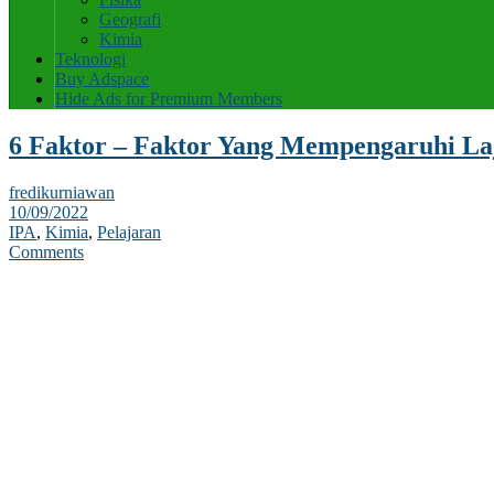
Geografi
Kimia
Teknologi
Buy Adspace
Hide Ads for Premium Members
6 Faktor – Faktor Yang Mempengaruhi La
fredikurniawan
10/09/2022
IPA
,
Kimia
,
Pelajaran
Comments