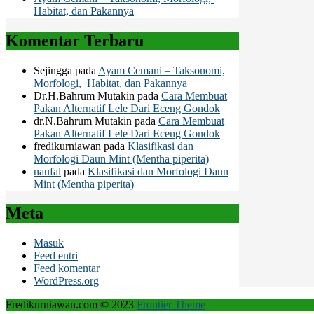
Habitat, dan Pakannya
Komentar Terbaru
Sejingga
pada
Ayam Cemani – Taksonomi,
Morfologi, Habitat, dan Pakannya
Dr.H.Bahrum Mutakin
pada
Cara Membuat
Pakan Alternatif Lele Dari Eceng Gondok
dr.N.Bahrum Mutakin
pada
Cara Membuat
Pakan Alternatif Lele Dari Eceng Gondok
fredikurniawan
pada
Klasifikasi dan
Morfologi Daun Mint (Mentha piperita)
naufal
pada
Klasifikasi dan Morfologi Daun
Mint (Mentha piperita)
Meta
Masuk
Feed entri
Feed komentar
WordPress.org
Fredikurniawan.com © 2023
Frontier Theme