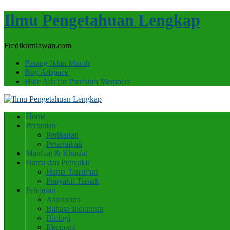
Ilmu Pengetahuan Lengkap
Fredikurniawan.com
Pasang Iklan Murah
Buy Adspace
Hide Ads for Premium Members
Home
Pertanian
Perikanan
Peternakan
Manfaat & Khasiat
Hama dan Penyakit
Hama Tanaman
Penyakit Ternak
Pelajaran
Astronomi
Bahasa Indonesia
Biologi
Ekonomi