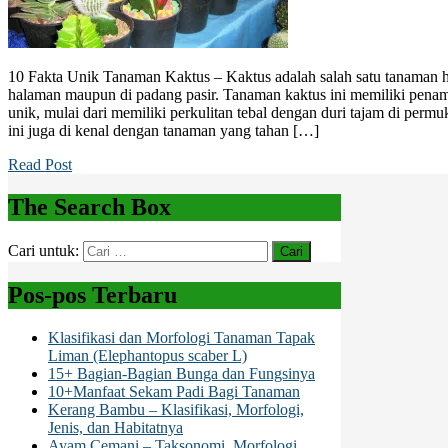
10 Fakta Unik Tanaman Kaktus – Kaktus adalah salah satu tanaman h
halaman maupun di padang pasir. Tanaman kaktus ini memiliki penam
unik, mulai dari memiliki perkulitan tebal dengan duri tajam di permu
ini juga di kenal dengan tanaman yang tahan […]
Read Post
The Search Box
Cari untuk:
Pos-pos Terbaru
Klasifikasi dan Morfologi Tanaman Tapak
Liman (Elephantopus scaber L)
15+ Bagian-Bagian Bunga dan Fungsinya
10+Manfaat Sekam Padi Bagi Tanaman
Kerang Bambu – Klasifikasi, Morfologi,
Jenis, dan Habitatnya
Ayam Cemani – Taksonomi, Morfologi,