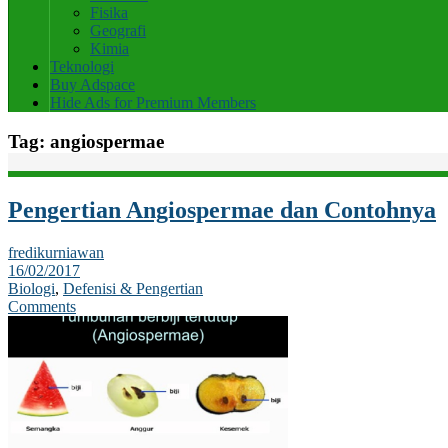
Fisika
Geografi
Kimia
Teknologi
Buy Adspace
Hide Ads for Premium Members
Tag:
angiospermae
Pengertian Angiospermae dan Contohnya
fredikurniawan
16/02/2017
Biologi
,
Defenisi & Pengertian
Comments