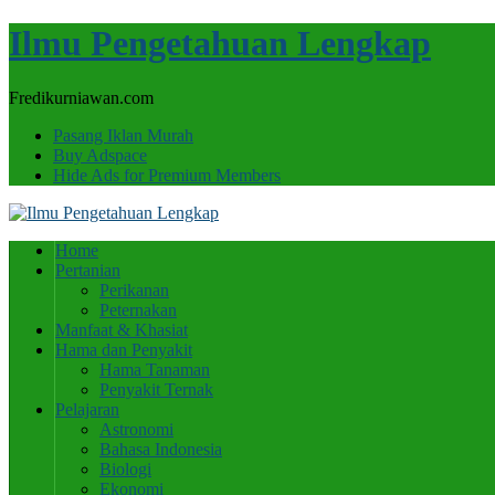
Ilmu Pengetahuan Lengkap
Fredikurniawan.com
Pasang Iklan Murah
Buy Adspace
Hide Ads for Premium Members
Home
Pertanian
Perikanan
Peternakan
Manfaat & Khasiat
Hama dan Penyakit
Hama Tanaman
Penyakit Ternak
Pelajaran
Astronomi
Bahasa Indonesia
Biologi
Ekonomi