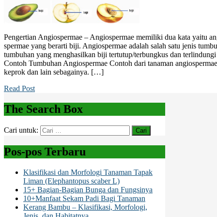
Pengertian Angiospermae – Angiospermae memiliki dua kata yaitu ang
spermae yang berarti biji. Angiospermae adalah salah satu jenis tu
tumbuhan yang menghasilkan biji tertutup/terbungkus dan terlindungi
Contoh Tumbuhan Angiospermae Contoh dari tanaman angiospermae 
keprok dan lain sebagainya. […]
Read Post
The Search Box
Cari untuk:
Pos-pos Terbaru
Klasifikasi dan Morfologi Tanaman Tapak
Liman (Elephantopus scaber L)
15+ Bagian-Bagian Bunga dan Fungsinya
10+Manfaat Sekam Padi Bagi Tanaman
Kerang Bambu – Klasifikasi, Morfologi,
Jenis, dan Habitatnya