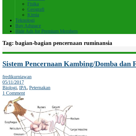
Fisika
Geografi
Kimia
Teknologi
Buy Adspace
Hide Ads for Premium Members
Tag:
bagian-bagian pencernaan ruminansia
Sistem Pencernaan Kambing/Domba dan F
fredikurniawan
05/11/2017
Biologi
,
IPA
,
Peternakan
1 Comment