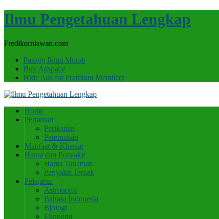
Ilmu Pengetahuan Lengkap
Fredikurniawan.com
Pasang Iklan Murah
Buy Adspace
Hide Ads for Premium Members
Home
Pertanian
Perikanan
Peternakan
Manfaat & Khasiat
Hama dan Penyakit
Hama Tanaman
Penyakit Ternak
Pelajaran
Astronomi
Bahasa Indonesia
Biologi
Ekonomi