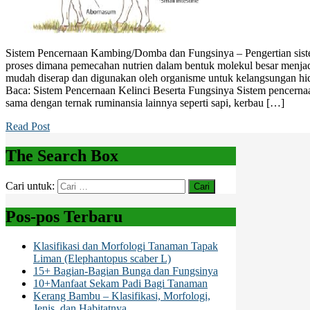
Sistem Pencernaan Kambing/Domba dan Fungsinya – Pengertian siste
proses dimana pemecahan nutrien dalam bentuk molekul besar menja
mudah diserap dan digunakan oleh organisme untuk kelangsungan h
Baca: Sistem Pencernaan Kelinci Beserta Fungsinya Sistem pence
sama dengan ternak ruminansia lainnya seperti sapi, kerbau […]
Read Post
The Search Box
Cari untuk:
Pos-pos Terbaru
Klasifikasi dan Morfologi Tanaman Tapak
Liman (Elephantopus scaber L)
15+ Bagian-Bagian Bunga dan Fungsinya
10+Manfaat Sekam Padi Bagi Tanaman
Kerang Bambu – Klasifikasi, Morfologi,
Jenis, dan Habitatnya