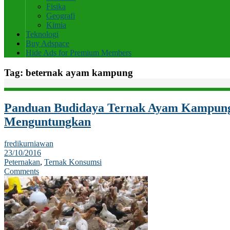
Fisika
Geografi
Kimia
Teknologi
Buy Adspace
Hide Ads for Premium Members
Tag:
beternak ayam kampung
Panduan Budidaya Ternak Ayam Kampun
Menguntungkan
fredikurniawan
23/10/2016
Peternakan
,
Ternak Konsumsi
Comments