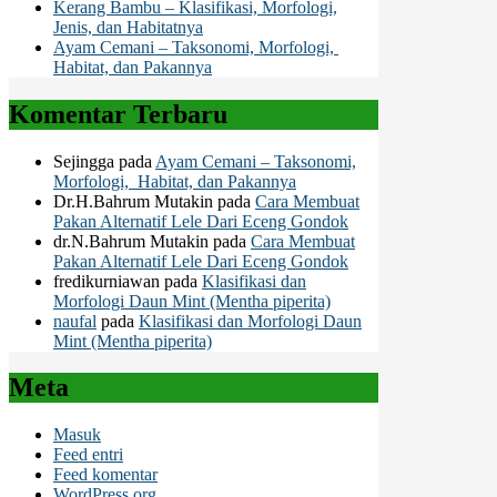
Kerang Bambu – Klasifikasi, Morfologi,
Jenis, dan Habitatnya
Ayam Cemani – Taksonomi, Morfologi,
Habitat, dan Pakannya
Komentar Terbaru
Sejingga
pada
Ayam Cemani – Taksonomi,
Morfologi, Habitat, dan Pakannya
Dr.H.Bahrum Mutakin
pada
Cara Membuat
Pakan Alternatif Lele Dari Eceng Gondok
dr.N.Bahrum Mutakin
pada
Cara Membuat
Pakan Alternatif Lele Dari Eceng Gondok
fredikurniawan
pada
Klasifikasi dan
Morfologi Daun Mint (Mentha piperita)
naufal
pada
Klasifikasi dan Morfologi Daun
Mint (Mentha piperita)
Meta
Masuk
Feed entri
Feed komentar
WordPress.org