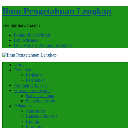
Ilmu Pengetahuan Lengkap
Fredikurniawan.com
Pasang Iklan Murah
Buy Adspace
Hide Ads for Premium Members
Home
Pertanian
Perikanan
Peternakan
Manfaat & Khasiat
Hama dan Penyakit
Hama Tanaman
Penyakit Ternak
Pelajaran
Astronomi
Bahasa Indonesia
Biologi
Ekonomi