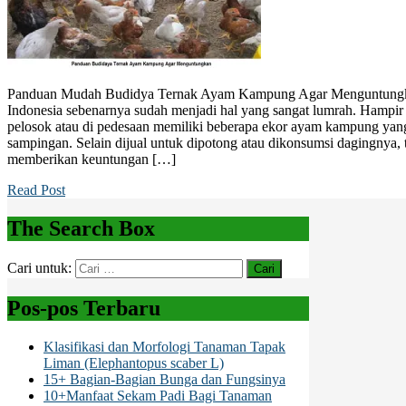
Panduan Mudah Budidya Ternak Ayam Kampung Agar Menguntungk
Indonesia sebenarnya sudah menjadi hal yang sangat lumrah. Hampir 
pelosok atau di pedesaan memiliki beberapa ekor ayam kampung yang
sampingan. Selain dijual untuk dipotong atau dikonsumsi dagingnya,
memberikan keuntungan […]
Read Post
The Search Box
Cari untuk:
Pos-pos Terbaru
Klasifikasi dan Morfologi Tanaman Tapak
Liman (Elephantopus scaber L)
15+ Bagian-Bagian Bunga dan Fungsinya
10+Manfaat Sekam Padi Bagi Tanaman