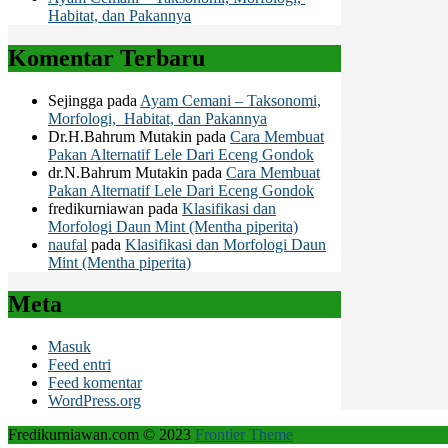
Habitat, dan Pakannya
Komentar Terbaru
Sejingga
pada
Ayam Cemani – Taksonomi,
Morfologi, Habitat, dan Pakannya
Dr.H.Bahrum Mutakin
pada
Cara Membuat
Pakan Alternatif Lele Dari Eceng Gondok
dr.N.Bahrum Mutakin
pada
Cara Membuat
Pakan Alternatif Lele Dari Eceng Gondok
fredikurniawan
pada
Klasifikasi dan
Morfologi Daun Mint (Mentha piperita)
naufal
pada
Klasifikasi dan Morfologi Daun
Mint (Mentha piperita)
Meta
Masuk
Feed entri
Feed komentar
WordPress.org
Fredikurniawan.com © 2023
Frontier Theme