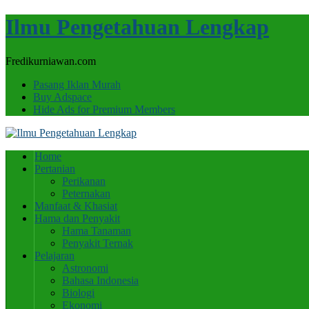
Ilmu Pengetahuan Lengkap
Fredikurniawan.com
Pasang Iklan Murah
Buy Adspace
Hide Ads for Premium Members
Home
Pertanian
Perikanan
Peternakan
Manfaat & Khasiat
Hama dan Penyakit
Hama Tanaman
Penyakit Ternak
Pelajaran
Astronomi
Bahasa Indonesia
Biologi
Ekonomi