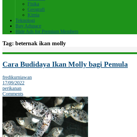
Fisika
Geografi
Kimia
Teknologi
Buy Adspace
Hide Ads for Premium Members
Tag:
beternak ikan molly
Cara Budidaya Ikan Molly bagi Pemula
fredikurniawan
17/09/2022
perikanan
Comments