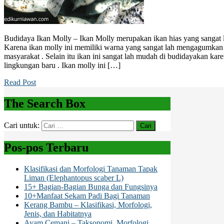
Budidaya Ikan Molly – Ikan Molly merupakan ikan hias yang sangat la
Karena ikan molly ini memiliki warna yang sangat lah mengagumkan 
masyarakat . Selain itu ikan ini sangat lah mudah di budidayakan kare
lingkungan baru . Ikan molly ini […]
Read Post
The Search Box
Cari untuk:
Pos-pos Terbaru
Klasifikasi dan Morfologi Tanaman Tapak
Liman (Elephantopus scaber L)
15+ Bagian-Bagian Bunga dan Fungsinya
10+Manfaat Sekam Padi Bagi Tanaman
Kerang Bambu – Klasifikasi, Morfologi,
Jenis, dan Habitatnya
Ayam Cemani – Taksonomi, Morfologi,