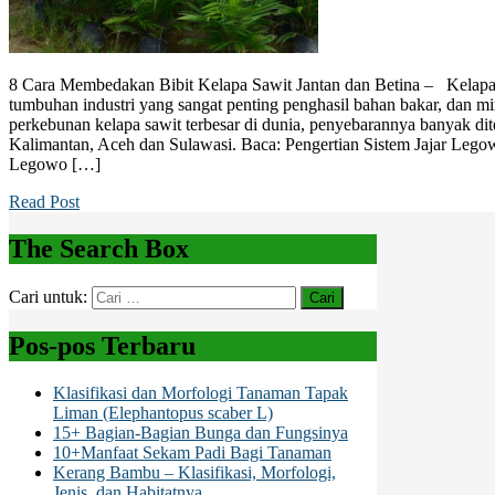
8 Cara Membedakan Bibit Kelapa Sawit Jantan dan Betina – Kelapa 
tumbuhan industri yang sangat penting penghasil bahan bakar, dan m
perkebunan kelapa sawit terbesar di dunia, penyebarannya banyak di
Kalimantan, Aceh dan Sulawasi. Baca: Pengertian Sistem Jajar Legow
Legowo […]
Read Post
The Search Box
Cari untuk:
Pos-pos Terbaru
Klasifikasi dan Morfologi Tanaman Tapak
Liman (Elephantopus scaber L)
15+ Bagian-Bagian Bunga dan Fungsinya
10+Manfaat Sekam Padi Bagi Tanaman
Kerang Bambu – Klasifikasi, Morfologi,
Jenis, dan Habitatnya