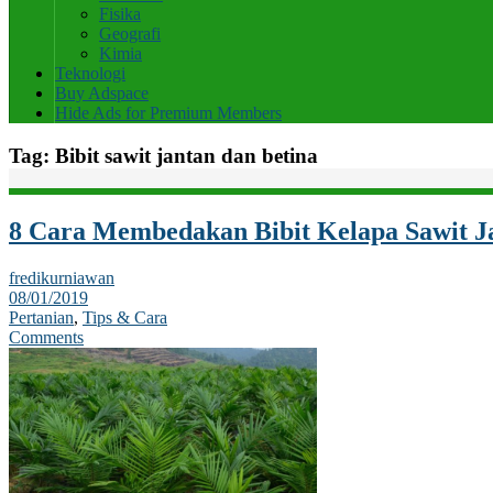
Fisika
Geografi
Kimia
Teknologi
Buy Adspace
Hide Ads for Premium Members
Tag:
Bibit sawit jantan dan betina
8 Cara Membedakan Bibit Kelapa Sawit J
fredikurniawan
08/01/2019
Pertanian
,
Tips & Cara
Comments