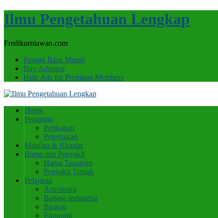
Ilmu Pengetahuan Lengkap
Fredikurniawan.com
Pasang Iklan Murah
Buy Adspace
Hide Ads for Premium Members
Home
Pertanian
Perikanan
Peternakan
Manfaat & Khasiat
Hama dan Penyakit
Hama Tanaman
Penyakit Ternak
Pelajaran
Astronomi
Bahasa Indonesia
Biologi
Ekonomi