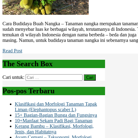
Cara Budidaya Buah Nangka – Tanaman nangka merupakan tanaman b
sudah menyebar luas ke berbagai wilayah, terutamanya di Indonesia. 
temukan di wilayah Indonesia dengan nama berbeda – beda dan juga b
masing. Namun, untuk budidaya tanaman nangka ini sebenarnya san
Read Post
The Search Box
Cari untuk:
Pos-pos Terbaru
Klasifikasi dan Morfologi Tanaman Tapak
Liman (Elephantopus scaber L)
15+ Bagian-Bagian Bunga dan Fungsinya
10+Manfaat Sekam Padi Bagi Tanaman
Kerang Bambu – Klasifikasi, Morfologi,
Jenis, dan Habitatnya
Ayam Cemani – Taksonomi, Morfologi,