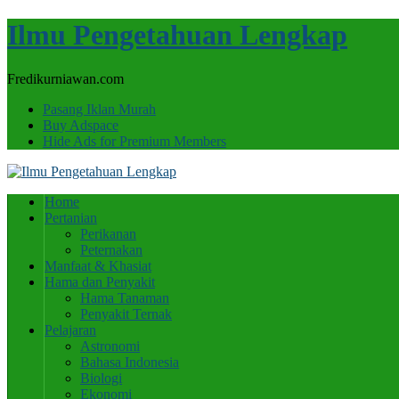
Ilmu Pengetahuan Lengkap
Fredikurniawan.com
Pasang Iklan Murah
Buy Adspace
Hide Ads for Premium Members
Home
Pertanian
Perikanan
Peternakan
Manfaat & Khasiat
Hama dan Penyakit
Hama Tanaman
Penyakit Ternak
Pelajaran
Astronomi
Bahasa Indonesia
Biologi
Ekonomi