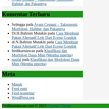
Habitat, dan Pakannya
Komentar Terbaru
Sejingga
pada
Ayam Cemani – Taksonomi,
Morfologi, Habitat, dan Pakannya
Dr.H.Bahrum Mutakin
pada
Cara Membuat
Pakan Alternatif Lele Dari Eceng Gondok
dr.N.Bahrum Mutakin
pada
Cara Membuat
Pakan Alternatif Lele Dari Eceng Gondok
fredikurniawan
pada
Klasifikasi dan
Morfologi Daun Mint (Mentha piperita)
naufal
pada
Klasifikasi dan Morfologi Daun
Mint (Mentha piperita)
Meta
Masuk
Feed entri
Feed komentar
WordPress.org
Fredikurniawan.com © 2023
Frontier Theme