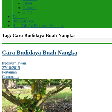
Fisika
Geografi
Kimia
Teknologi
Buy Adspace
Hide Ads for Premium Members
Tag:
Cara Budidaya Buah Nangka
Cara Budidaya Buah Nangka
fredikurniawan
27/10/2015
Pertanian
Comments