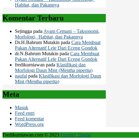
Habitat, dan Pakannya
Komentar Terbaru
Sejingga
pada
Ayam Cemani – Taksonomi,
Morfologi, Habitat, dan Pakannya
Dr.H.Bahrum Mutakin
pada
Cara Membuat
Pakan Alternatif Lele Dari Eceng Gondok
dr.N.Bahrum Mutakin
pada
Cara Membuat
Pakan Alternatif Lele Dari Eceng Gondok
fredikurniawan
pada
Klasifikasi dan
Morfologi Daun Mint (Mentha piperita)
naufal
pada
Klasifikasi dan Morfologi Daun
Mint (Mentha piperita)
Meta
Masuk
Feed entri
Feed komentar
WordPress.org
Fredikurniawan.com © 2023
Frontier Theme