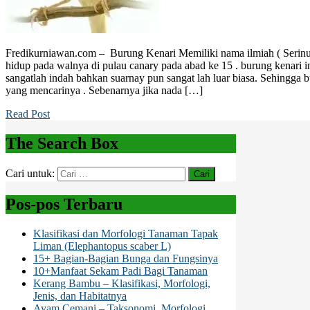
Fredikurniawan.com – Burung Kenari Memiliki nama ilmiah ( Serinus 
hidup pada walnya di pulau canary pada abad ke 15 . burung kenari 
sangatlah indah bahkan suarnay pun sangat lah luar biasa. Sehingga 
yang mencarinya . Sebenarnya jika nada […]
Read Post
The Search Box
Cari untuk:
Pos-pos Terbaru
Klasifikasi dan Morfologi Tanaman Tapak
Liman (Elephantopus scaber L)
15+ Bagian-Bagian Bunga dan Fungsinya
10+Manfaat Sekam Padi Bagi Tanaman
Kerang Bambu – Klasifikasi, Morfologi,
Jenis, dan Habitatnya
Ayam Cemani – Taksonomi, Morfologi,