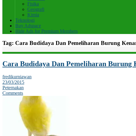
Fisika
Geografi
Kimia
Teknologi
Buy Adspace
Hide Ads for Premium Members
Tag:
Cara Budidaya Dan Pemeliharan Burung Kena
Cara Budidaya Dan Pemeliharan Burung 
fredikurniawan
23/03/2015
Peternakan
Comments