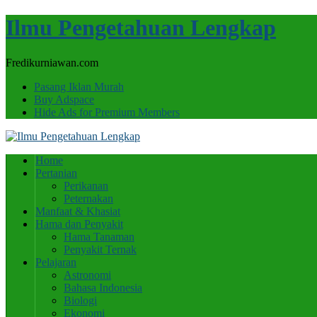
Ilmu Pengetahuan Lengkap
Fredikurniawan.com
Pasang Iklan Murah
Buy Adspace
Hide Ads for Premium Members
Home
Pertanian
Perikanan
Peternakan
Manfaat & Khasiat
Hama dan Penyakit
Hama Tanaman
Penyakit Ternak
Pelajaran
Astronomi
Bahasa Indonesia
Biologi
Ekonomi