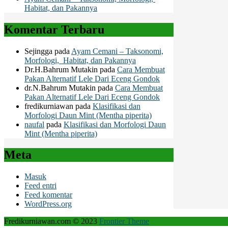
Habitat, dan Pakannya
Komentar Terbaru
Sejingga
pada
Ayam Cemani – Taksonomi,
Morfologi, Habitat, dan Pakannya
Dr.H.Bahrum Mutakin
pada
Cara Membuat
Pakan Alternatif Lele Dari Eceng Gondok
dr.N.Bahrum Mutakin
pada
Cara Membuat
Pakan Alternatif Lele Dari Eceng Gondok
fredikurniawan
pada
Klasifikasi dan
Morfologi Daun Mint (Mentha piperita)
naufal
pada
Klasifikasi dan Morfologi Daun
Mint (Mentha piperita)
Meta
Masuk
Feed entri
Feed komentar
WordPress.org
Fredikurniawan.com © 2023
Frontier Theme