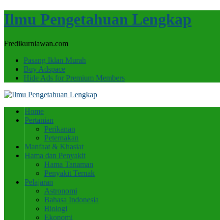
Ilmu Pengetahuan Lengkap
Fredikurniawan.com
Pasang Iklan Murah
Buy Adspace
Hide Ads for Premium Members
Home
Pertanian
Perikanan
Peternakan
Manfaat & Khasiat
Hama dan Penyakit
Hama Tanaman
Penyakit Ternak
Pelajaran
Astronomi
Bahasa Indonesia
Biologi
Ekonomi