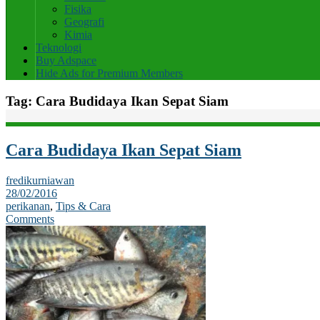
Fisika
Geografi
Kimia
Teknologi
Buy Adspace
Hide Ads for Premium Members
Tag:
Cara Budidaya Ikan Sepat Siam
Cara Budidaya Ikan Sepat Siam
fredikurniawan
28/02/2016
perikanan
,
Tips & Cara
Comments