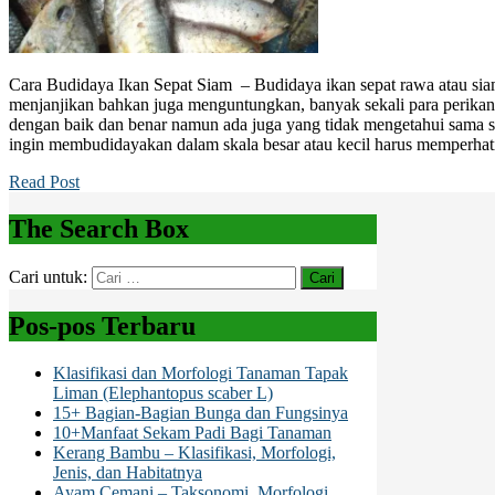
Cara Budidaya Ikan Sepat Siam – Budidaya ikan sepat rawa atau siam
menjanjikan bahkan juga menguntungkan, banyak sekali para perika
dengan baik dan benar namun ada juga yang tidak mengetahui sama 
ingin membudidayakan dalam skala besar atau kecil harus memperha
Read Post
The Search Box
Cari untuk:
Pos-pos Terbaru
Klasifikasi dan Morfologi Tanaman Tapak
Liman (Elephantopus scaber L)
15+ Bagian-Bagian Bunga dan Fungsinya
10+Manfaat Sekam Padi Bagi Tanaman
Kerang Bambu – Klasifikasi, Morfologi,
Jenis, dan Habitatnya
Ayam Cemani – Taksonomi, Morfologi,