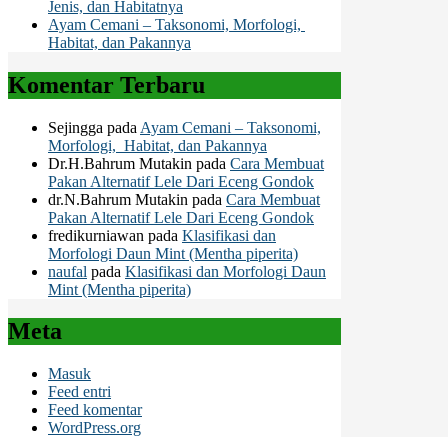
Jenis, dan Habitatnya
Ayam Cemani – Taksonomi, Morfologi,
Habitat, dan Pakannya
Komentar Terbaru
Sejingga
pada
Ayam Cemani – Taksonomi,
Morfologi, Habitat, dan Pakannya
Dr.H.Bahrum Mutakin
pada
Cara Membuat
Pakan Alternatif Lele Dari Eceng Gondok
dr.N.Bahrum Mutakin
pada
Cara Membuat
Pakan Alternatif Lele Dari Eceng Gondok
fredikurniawan
pada
Klasifikasi dan
Morfologi Daun Mint (Mentha piperita)
naufal
pada
Klasifikasi dan Morfologi Daun
Mint (Mentha piperita)
Meta
Masuk
Feed entri
Feed komentar
WordPress.org