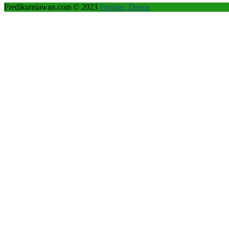
Fredikurniawan.com © 2023
Frontier Theme