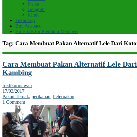
Fisika
Geografi
Kimia
Teknologi
Buy Adspace
Hide Ads for Premium Members
Tag:
Cara Membuat Pakan Alternatif Lele Dari Kot
Cara Membuat Pakan Alternatif Lele Dari
Kambing
fredikurniawan
17/03/2017
Pakan Ternak
,
perikanan
,
Peternakan
1 Comment