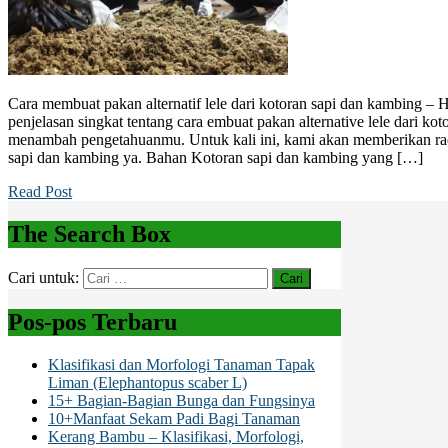
Cara membuat pakan alternatif lele dari kotoran sapi dan kambing – 
penjelasan singkat tentang cara embuat pakan alternative lele dari ko
menambah pengetahuanmu. Untuk kali ini, kami akan memberikan rac
sapi dan kambing ya. Bahan Kotoran sapi dan kambing yang […]
Read Post
The Search Box
Cari untuk:
Pos-pos Terbaru
Klasifikasi dan Morfologi Tanaman Tapak
Liman (Elephantopus scaber L)
15+ Bagian-Bagian Bunga dan Fungsinya
10+Manfaat Sekam Padi Bagi Tanaman
Kerang Bambu – Klasifikasi, Morfologi,