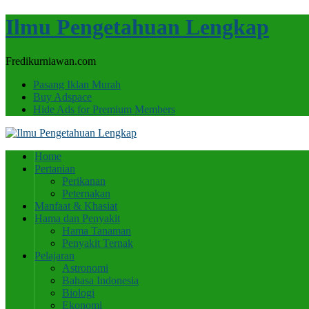
Ilmu Pengetahuan Lengkap
Fredikurniawan.com
Pasang Iklan Murah
Buy Adspace
Hide Ads for Premium Members
Home
Pertanian
Perikanan
Peternakan
Manfaat & Khasiat
Hama dan Penyakit
Hama Tanaman
Penyakit Ternak
Pelajaran
Astronomi
Bahasa Indonesia
Biologi
Ekonomi