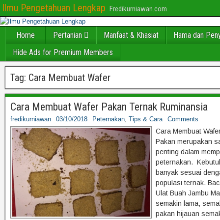
Ilmu Pengetahuan Lengkap
Fredikurniawan.com
Home
Pertanian
Manfaat & Khasiat
Hama dan Peny
Hide Ads for Premium Members
Tag:
Cara Membuat Wafer
Cara Membuat Wafer Pakan Ternak Ruminansia
fredikurniawan
03/10/2018
Peternakan
,
Tips & Cara
Comments
Cara Membuat Wafer
Pakan merupakan sal
penting dalam memp
peternakan. Kebutu
banyak sesuai deng
populasi ternak. B
Ulat Buah Jambu Ma
semakin lama, semak
pakan hijauan sema