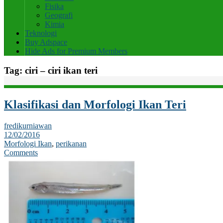
Fisika
Geografi
Kimia
Teknologi
Buy Adspace
Hide Ads for Premium Members
Tag:
ciri – ciri ikan teri
Klasifikasi dan Morfologi Ikan Teri
fredikurniawan
12/02/2016
Morfologi Ikan
,
perikanan
Comments