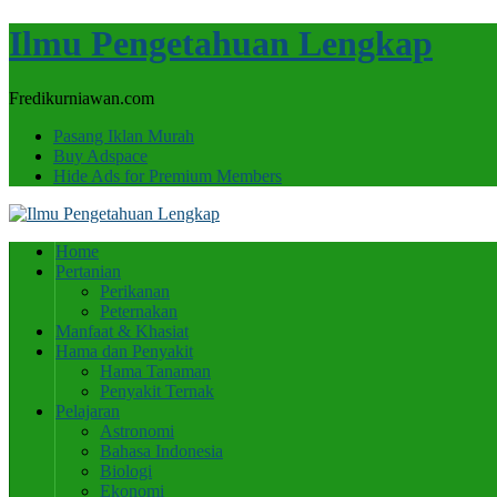
Ilmu Pengetahuan Lengkap
Fredikurniawan.com
Pasang Iklan Murah
Buy Adspace
Hide Ads for Premium Members
Home
Pertanian
Perikanan
Peternakan
Manfaat & Khasiat
Hama dan Penyakit
Hama Tanaman
Penyakit Ternak
Pelajaran
Astronomi
Bahasa Indonesia
Biologi
Ekonomi