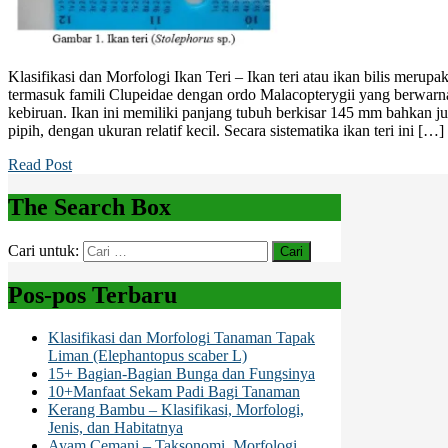
Klasifikasi dan Morfologi Ikan Teri – Ikan teri atau ikan bilis merup
termasuk famili Clupeidae dengan ordo Malacopterygii yang berwarn
kebiruan. Ikan ini memiliki panjang tubuh berkisar 145 mm bahkan j
pipih, dengan ukuran relatif kecil. Secara sistematika ikan teri ini […]
Read Post
The Search Box
Cari untuk:
Pos-pos Terbaru
Klasifikasi dan Morfologi Tanaman Tapak
Liman (Elephantopus scaber L)
15+ Bagian-Bagian Bunga dan Fungsinya
10+Manfaat Sekam Padi Bagi Tanaman
Kerang Bambu – Klasifikasi, Morfologi,
Jenis, dan Habitatnya
Ayam Cemani – Taksonomi, Morfologi,