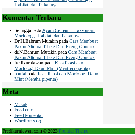
Habitat, dan Pakannya
Komentar Terbaru
Sejingga
pada
Ayam Cemani – Taksonomi,
Morfologi, Habitat, dan Pakannya
Dr.H.Bahrum Mutakin
pada
Cara Membuat
Pakan Alternatif Lele Dari Eceng Gondok
dr.N.Bahrum Mutakin
pada
Cara Membuat
Pakan Alternatif Lele Dari Eceng Gondok
fredikurniawan
pada
Klasifikasi dan
Morfologi Daun Mint (Mentha piperita)
naufal
pada
Klasifikasi dan Morfologi Daun
Mint (Mentha piperita)
Meta
Masuk
Feed entri
Feed komentar
WordPress.org
Fredikurniawan.com © 2023
Frontier Theme