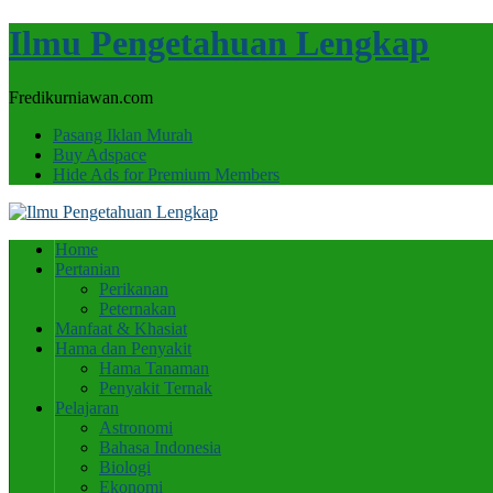
Ilmu Pengetahuan Lengkap
Fredikurniawan.com
Pasang Iklan Murah
Buy Adspace
Hide Ads for Premium Members
Home
Pertanian
Perikanan
Peternakan
Manfaat & Khasiat
Hama dan Penyakit
Hama Tanaman
Penyakit Ternak
Pelajaran
Astronomi
Bahasa Indonesia
Biologi
Ekonomi