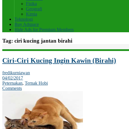
Fisika
Geografi
Kimia
Teknologi
Buy Adspace
Hide Ads for Premium Members
Tag:
ciri kucing jantan birahi
Ciri-Ciri Kucing Ingin Kawin (Birahi)
fredikurniawan
04/02/2017
Peternakan
,
Ternak Hobi
Comments