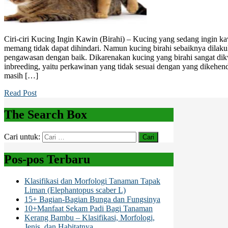
Ciri-ciri Kucing Ingin Kawin (Birahi) – Kucing yang sedang ingin kaw
memang tidak dapat dihindari. Namun kucing birahi sebaiknya dilaku
pengawasan dengan baik. Dikarenakan kucing yang birahi sangat dikw
inbreeding, yaitu perkawinan yang tidak sesuai dengan yang dikehen
masih […]
Read Post
The Search Box
Cari untuk:
Pos-pos Terbaru
Klasifikasi dan Morfologi Tanaman Tapak
Liman (Elephantopus scaber L)
15+ Bagian-Bagian Bunga dan Fungsinya
10+Manfaat Sekam Padi Bagi Tanaman
Kerang Bambu – Klasifikasi, Morfologi,
Jenis, dan Habitatnya