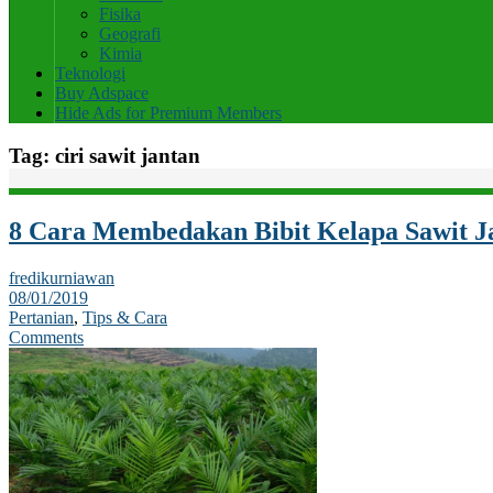
Fisika
Geografi
Kimia
Teknologi
Buy Adspace
Hide Ads for Premium Members
Tag:
ciri sawit jantan
8 Cara Membedakan Bibit Kelapa Sawit J
fredikurniawan
08/01/2019
Pertanian
,
Tips & Cara
Comments