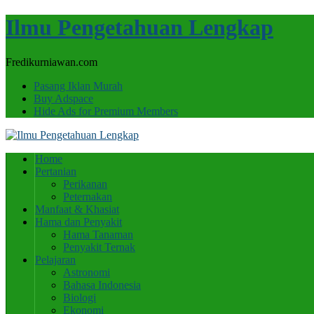
Ilmu Pengetahuan Lengkap
Fredikurniawan.com
Pasang Iklan Murah
Buy Adspace
Hide Ads for Premium Members
Home
Pertanian
Perikanan
Peternakan
Manfaat & Khasiat
Hama dan Penyakit
Hama Tanaman
Penyakit Ternak
Pelajaran
Astronomi
Bahasa Indonesia
Biologi
Ekonomi