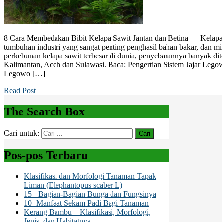
8 Cara Membedakan Bibit Kelapa Sawit Jantan dan Betina – Kelapa 
tumbuhan industri yang sangat penting penghasil bahan bakar, dan m
perkebunan kelapa sawit terbesar di dunia, penyebarannya banyak di
Kalimantan, Aceh dan Sulawasi. Baca: Pengertian Sistem Jajar Legow
Legowo […]
Read Post
The Search Box
Cari untuk:
Pos-pos Terbaru
Klasifikasi dan Morfologi Tanaman Tapak
Liman (Elephantopus scaber L)
15+ Bagian-Bagian Bunga dan Fungsinya
10+Manfaat Sekam Padi Bagi Tanaman
Kerang Bambu – Klasifikasi, Morfologi,
Jenis, dan Habitatnya