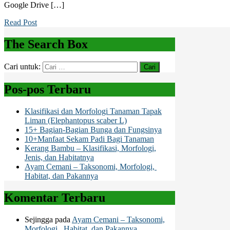
Google Drive […]
Read Post
The Search Box
Cari untuk:
Pos-pos Terbaru
Klasifikasi dan Morfologi Tanaman Tapak
Liman (Elephantopus scaber L)
15+ Bagian-Bagian Bunga dan Fungsinya
10+Manfaat Sekam Padi Bagi Tanaman
Kerang Bambu – Klasifikasi, Morfologi,
Jenis, dan Habitatnya
Ayam Cemani – Taksonomi, Morfologi,
Habitat, dan Pakannya
Komentar Terbaru
Sejingga
pada
Ayam Cemani – Taksonomi,
Morfologi, Habitat, dan Pakannya