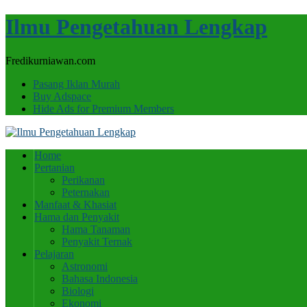
Ilmu Pengetahuan Lengkap
Fredikurniawan.com
Pasang Iklan Murah
Buy Adspace
Hide Ads for Premium Members
Home
Pertanian
Perikanan
Peternakan
Manfaat & Khasiat
Hama dan Penyakit
Hama Tanaman
Penyakit Ternak
Pelajaran
Astronomi
Bahasa Indonesia
Biologi
Ekonomi