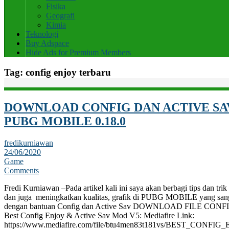
Fisika
Geografi
Kimia
Teknologi
Buy Adspace
Hide Ads for Premium Members
Tag:
config enjoy terbaru
DOWNLOAD CONFIG DAN ACTIVE S
PUBG MOBILE 0.18.0
fredikurniawan
24/06/2020
Game
Comments
Fredi Kurniawan –Pada artikel kali ini saya akan berbagi tips dan tri
dan juga meningkatkan kualitas, grafik di PUBG MOBILE yang s
dengan bantuan Config dan Active Sav DOWNLOAD FILE C
Best Config Enjoy & Active Sav Mod V5: Mediafire Link:
https://www.mediafire.com/file/btu4men83t181vs/BEST_CON