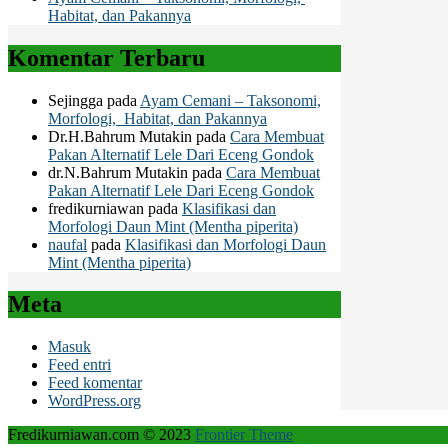
Habitat, dan Pakannya
Komentar Terbaru
Sejingga
pada
Ayam Cemani – Taksonomi,
Morfologi, Habitat, dan Pakannya
Dr.H.Bahrum Mutakin
pada
Cara Membuat
Pakan Alternatif Lele Dari Eceng Gondok
dr.N.Bahrum Mutakin
pada
Cara Membuat
Pakan Alternatif Lele Dari Eceng Gondok
fredikurniawan
pada
Klasifikasi dan
Morfologi Daun Mint (Mentha piperita)
naufal
pada
Klasifikasi dan Morfologi Daun
Mint (Mentha piperita)
Meta
Masuk
Feed entri
Feed komentar
WordPress.org
Fredikurniawan.com © 2023
Frontier Theme