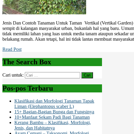
Jenis Dan Contoh Tanaman Untuk Taman Vertikal (Vertikal Garden) 
sempit di kalangan masyarakat urban, bukanlah hal yang baru. Um
tidak memiliki lahan yang luas untuk media tanam ataupun sekadar u
belakang rumah. Akan tetapi, hal ini tidak lantas membuat masyaraka
Read Post
The Search Box
Cari untuk:
Pos-pos Terbaru
Klasifikasi dan Morfologi Tanaman Tapak
Liman (Elephantopus scaber L)
15+ Bagian-Bagian Bunga dan Fungsinya
10+Manfaat Sekam Padi Bagi Tanaman
Kerang Bambu – Klasifikasi, Morfologi,
Jenis, dan Habitatnya
Ayam Cemani – Taksonomi, Morfologi,