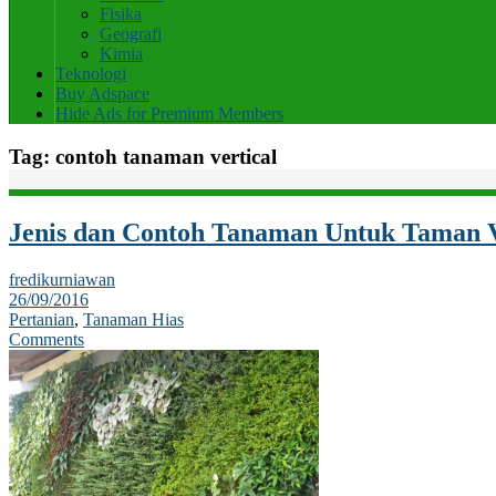
Fisika
Geografi
Kimia
Teknologi
Buy Adspace
Hide Ads for Premium Members
Tag:
contoh tanaman vertical
Jenis dan Contoh Tanaman Untuk Taman V
fredikurniawan
26/09/2016
Pertanian
,
Tanaman Hias
Comments