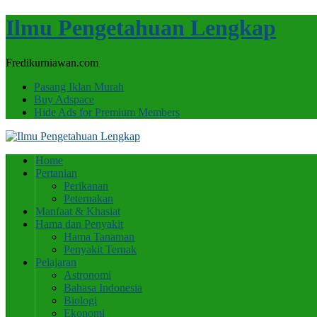
Ilmu Pengetahuan Lengkap
Fredikurniawan.com
Pasang Iklan Murah
Buy Adspace
Hide Ads for Premium Members
Home
Pertanian
Perikanan
Peternakan
Manfaat & Khasiat
Hama dan Penyakit
Hama Tanaman
Penyakit Ternak
Pelajaran
Astronomi
Bahasa Indonesia
Biologi
Ekonomi