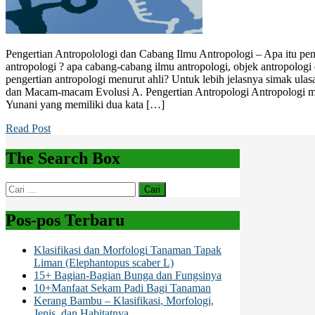
Pengertian Antropolologi dan Cabang Ilmu Antropologi – Apa itu peng
antropologi ? apa cabang-cabang ilmu antropologi, objek antropologi 
pengertian antropologi menurut ahli? Untuk lebih jelasnya simak ulas
dan Macam-macam Evolusi A. Pengertian Antropologi Antropologi menu
Yunani yang memiliki dua kata […]
Read Post
The Search Box
Cari
untuk:
Pos-pos Terbaru
Klasifikasi dan Morfologi Tanaman Tapak
Liman (Elephantopus scaber L)
15+ Bagian-Bagian Bunga dan Fungsinya
10+Manfaat Sekam Padi Bagi Tanaman
Kerang Bambu – Klasifikasi, Morfologi,
Jenis, dan Habitatnya