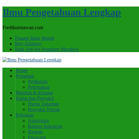
Ilmu Pengetahuan Lengkap
Fredikurniawan.com
Pasang Iklan Murah
Buy Adspace
Hide Ads for Premium Members
Home
Pertanian
Perikanan
Peternakan
Manfaat & Khasiat
Hama dan Penyakit
Hama Tanaman
Penyakit Ternak
Pelajaran
Astronomi
Bahasa Indonesia
Biologi
Ekonomi