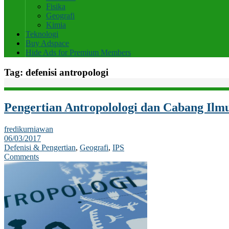
Fisika
Geografi
Kimia
Teknologi
Buy Adspace
Hide Ads for Premium Members
Tag:
defenisi antropologi
Pengertian Antropolologi dan Cabang Ilm
fredikurniawan
06/03/2017
Defenisi & Pengertian
,
Geografi
,
IPS
Comments