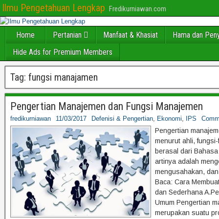
Ilmu Pengetahuan Lengkap
Fredikurniawan.com
Home
Pertanian
Manfaat & Khasiat
Hama dan Peny
Hide Ads for Premium Members
Tag:
fungsi manajamen
Pengertian Manajemen dan Fungsi Manajemen
fredikurniawan
11/03/2017
Defenisi & Pengertian
,
Ekonomi
,
IPS
Comm
Pengertian manaje
menurut ahli, fung
berasal dari Bahasa
artinya adalah meng
mengusahakan, dan 
Baca: Cara Membuat
dan Sederhana A.Pe
Umum Pengertian m
merupakan suatu pr