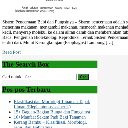
Sistem Pencernaan Babi dan Fungsinya – Sistem pencernaan adalah 
menerima makanan, mengambil makanan, memecah makanan menjadi mo
kecil, menyerap molekul ke dalam aliran darah dan membersihkan tub
Baca: Pengertian Bioteknologi Reproduksi Ternak Sistem Pencernaan
terdiri dari: Mulut Kerongkongan (Esophagus) Lambung […]
Read Post
The Search Box
Cari untuk:
Pos-pos Terbaru
Klasifikasi dan Morfologi Tanaman Tapak
Liman (Elephantopus scaber L)
15+ Bagian-Bagian Bunga dan Fungsinya
10+Manfaat Sekam Padi Bagi Tanaman
Kerang Bambu – Klasifikasi, Morfologi,
Jenis, dan Habitatnya