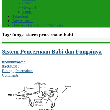
Fisika
Geografi
Kimia
Teknologi
Buy Adspace
Hide Ads for Premium Members
Tag:
fungsi sistem pencernaan babi
Sistem Pencernaan Babi dan Fungsinya
fredikurniawan
05/03/2017
Biologi
,
Peternakan
Comments