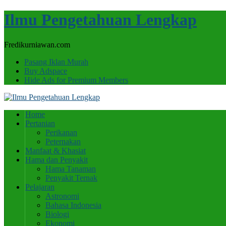
Ilmu Pengetahuan Lengkap
Fredikurniawan.com
Pasang Iklan Murah
Buy Adspace
Hide Ads for Premium Members
Home
Pertanian
Perikanan
Peternakan
Manfaat & Khasiat
Hama dan Penyakit
Hama Tanaman
Penyakit Ternak
Pelajaran
Astronomi
Bahasa Indonesia
Biologi
Ekonomi