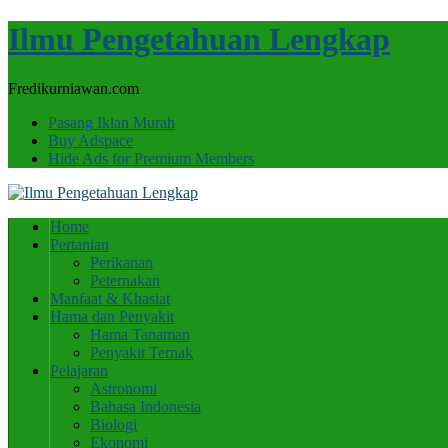
Ilmu Pengetahuan Lengkap
Fredikurniawan.com
Pasang Iklan Murah
Buy Adspace
Hide Ads for Premium Members
Home
Pertanian
Perikanan
Peternakan
Manfaat & Khasiat
Hama dan Penyakit
Hama Tanaman
Penyakit Ternak
Pelajaran
Astronomi
Bahasa Indonesia
Biologi
Ekonomi