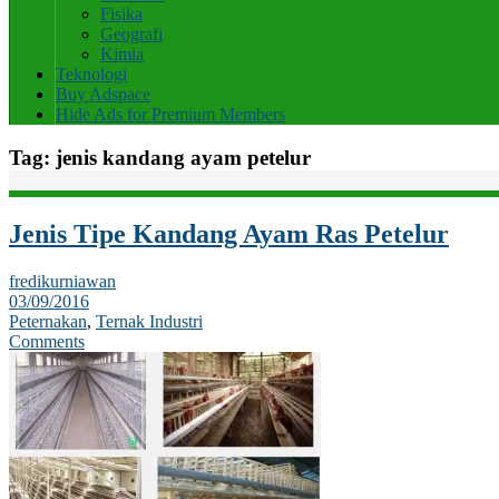
Fisika
Geografi
Kimia
Teknologi
Buy Adspace
Hide Ads for Premium Members
Tag:
jenis kandang ayam petelur
Jenis Tipe Kandang Ayam Ras Petelur
fredikurniawan
03/09/2016
Peternakan
,
Ternak Industri
Comments