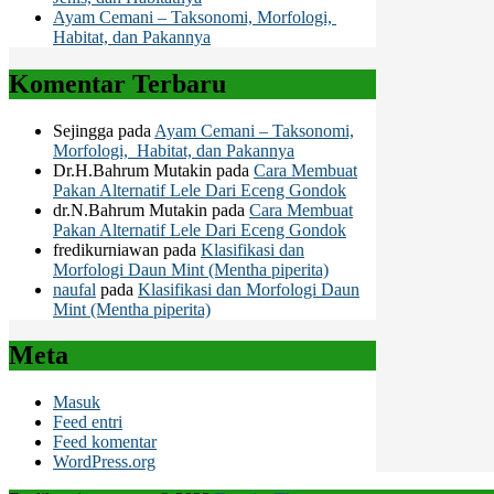
Ayam Cemani – Taksonomi, Morfologi,
Habitat, dan Pakannya
Komentar Terbaru
Sejingga
pada
Ayam Cemani – Taksonomi,
Morfologi, Habitat, dan Pakannya
Dr.H.Bahrum Mutakin
pada
Cara Membuat
Pakan Alternatif Lele Dari Eceng Gondok
dr.N.Bahrum Mutakin
pada
Cara Membuat
Pakan Alternatif Lele Dari Eceng Gondok
fredikurniawan
pada
Klasifikasi dan
Morfologi Daun Mint (Mentha piperita)
naufal
pada
Klasifikasi dan Morfologi Daun
Mint (Mentha piperita)
Meta
Masuk
Feed entri
Feed komentar
WordPress.org