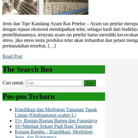
Jenis dan Tipe Kandang Ayam Ras Petelur – Ayam ras petelur meru
dengan tujuan ekonomi mendapatkan telur, sebagai hasil dari budida
pemeliharaannya, ternyata ayam ras petelur harus memiliki kecocoka
stress. jika stress tentu produksi telur akan terhambat dan petani me
permasalahan tersebut, […]
Read Post
The Search Box
Cari untuk:
Pos-pos Terbaru
Klasifikasi dan Morfologi Tanaman Tapak
Liman (Elephantopus scaber L)
15+ Bagian-Bagian Bunga dan Fungsinya
10+Manfaat Sekam Padi Bagi Tanaman
Kerang Bambu – Klasifikasi, Morfologi,
Jenis, dan Habitatnya