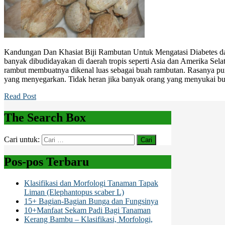
Kandungan Dan Khasiat Biji Rambutan Untuk Mengatasi Diabetes d
banyak dibudidayakan di daerah tropis seperti Asia dan Amerika Sela
rambut membuatnya dikenal luas sebagai buah rambutan. Rasanya pun
yang menyegarkan. Tidak heran jika banyak orang yang menyukai bu
Read Post
The Search Box
Cari untuk:
Pos-pos Terbaru
Klasifikasi dan Morfologi Tanaman Tapak
Liman (Elephantopus scaber L)
15+ Bagian-Bagian Bunga dan Fungsinya
10+Manfaat Sekam Padi Bagi Tanaman
Kerang Bambu – Klasifikasi, Morfologi,