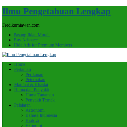
Ilmu Pengetahuan Lengkap
Fredikurniawan.com
Pasang Iklan Murah
Buy Adspace
Hide Ads for Premium Members
Home
Pertanian
Perikanan
Peternakan
Manfaat & Khasiat
Hama dan Penyakit
Hama Tanaman
Penyakit Ternak
Pelajaran
Astronomi
Bahasa Indonesia
Biologi
Ekonomi