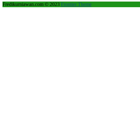
Fredikurniawan.com © 2023
Frontier Theme