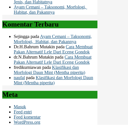
Jenis, dan Habitatnya
Ayam Cemani – Taksonomi, Morfologi,
Habitat, dan Pakannya
Komentar Terbaru
Sejingga
pada
Ayam Cemani – Taksonomi,
Morfologi, Habitat, dan Pakannya
Dr.H.Bahrum Mutakin
pada
Cara Membuat
Pakan Alternatif Lele Dari Eceng Gondok
dr.N.Bahrum Mutakin
pada
Cara Membuat
Pakan Alternatif Lele Dari Eceng Gondok
fredikurniawan
pada
Klasifikasi dan
Morfologi Daun Mint (Mentha piperita)
naufal
pada
Klasifikasi dan Morfologi Daun
Mint (Mentha piperita)
Meta
Masuk
Feed entri
Feed komentar
WordPress.org