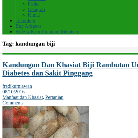
Fisika
Geografi
Kimia
Teknologi
Buy Adspace
Hide Ads for Premium Members
Tag:
kandungan biji
Kandungan Dan Khasiat Biji Rambutan U
Diabetes dan Sakit Pinggang
fredikurniawan
08/10/2016
Manfaat dan Khasiat
,
Pertanian
Comments