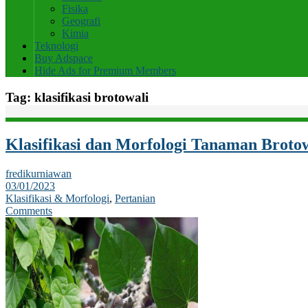
Fisika
Geografi
Kimia
Teknologi
Buy Adspace
Hide Ads for Premium Members
Tag:
klasifikasi brotowali
Klasifikasi dan Morfologi Tanaman Broto
fredikurniawan
03/01/2023
Klasifikasi & Morfologi
,
Pertanian
Comments