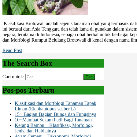
Klasifikasi Brotowali adalah sejenis tanaman obat yang termasuk da
ini berasal dari Asia Tenggara dan telah lama di gunakan dalam siste
negara, terutama di Indonesia, sebagai obat herbal untuk berbagai kep
dan Morfologi Rumput Belulang Brotowali di kenal dengan nama ilmi
Read Post
The Search Box
Cari untuk:
Pos-pos Terbaru
Klasifikasi dan Morfologi Tanaman Tapak
Liman (Elephantopus scaber L)
15+ Bagian-Bagian Bunga dan Fungsinya
10+Manfaat Sekam Padi Bagi Tanaman
Kerang Bambu – Klasifikasi, Morfologi,
Jenis, dan Habitatnya
Ayam Cemani – Taksonomi, Morfologi,