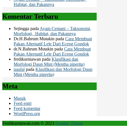
Habitat, dan Pakannya
Komentar Terbaru
Sejingga
pada
Ayam Cemani – Taksonomi,
Morfologi, Habitat, dan Pakannya
Dr.H.Bahrum Mutakin
pada
Cara Membuat
Pakan Alternatif Lele Dari Eceng Gondok
dr.N.Bahrum Mutakin
pada
Cara Membuat
Pakan Alternatif Lele Dari Eceng Gondok
fredikurniawan
pada
Klasifikasi dan
Morfologi Daun Mint (Mentha piperita)
naufal
pada
Klasifikasi dan Morfologi Daun
Mint (Mentha piperita)
Meta
Masuk
Feed entri
Feed komentar
WordPress.org
Fredikurniawan.com © 2023
Frontier Theme