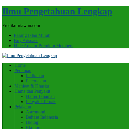
Ilmu Pengetahuan Lengkap
Fredikurniawan.com
Pasang Iklan Murah
Buy Adspace
Hide Ads for Premium Members
Home
Pertanian
Perikanan
Peternakan
Manfaat & Khasiat
Hama dan Penyakit
Hama Tanaman
Penyakit Ternak
Pelajaran
Astronomi
Bahasa Indonesia
Biologi
Ekonomi