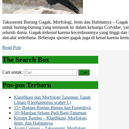
Taksonomi Burung Gagak, Morfologi, Jenis dan Habitatnya – Gaga
untuk burung-burung yang termasuk ke dalam keluarga Corvidae, yang t
seluruh dunia. Gagak terkenal karena kecerdasannya yang tinggi 
alat-alat sederhana. Beberapa spesies gagak juga di kenal karena k
Read Post
The Search Box
Cari untuk:
Pos-pos Terbaru
Klasifikasi dan Morfologi Tanaman Tapak
Liman (Elephantopus scaber L)
15+ Bagian-Bagian Bunga dan Fungsinya
10+Manfaat Sekam Padi Bagi Tanaman
Kerang Bambu – Klasifikasi, Morfologi,
Jenis, dan Habitatnya
Ayam Cemani – Taksonomi, Morfologi,