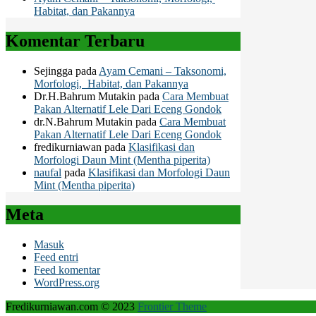
Habitat, dan Pakannya
Komentar Terbaru
Sejingga
pada
Ayam Cemani – Taksonomi,
Morfologi, Habitat, dan Pakannya
Dr.H.Bahrum Mutakin
pada
Cara Membuat
Pakan Alternatif Lele Dari Eceng Gondok
dr.N.Bahrum Mutakin
pada
Cara Membuat
Pakan Alternatif Lele Dari Eceng Gondok
fredikurniawan
pada
Klasifikasi dan
Morfologi Daun Mint (Mentha piperita)
naufal
pada
Klasifikasi dan Morfologi Daun
Mint (Mentha piperita)
Meta
Masuk
Feed entri
Feed komentar
WordPress.org
Fredikurniawan.com © 2023
Frontier Theme