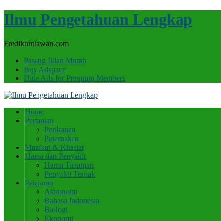
Ilmu Pengetahuan Lengkap
Fredikurniawan.com
Pasang Iklan Murah
Buy Adspace
Hide Ads for Premium Members
Home
Pertanian
Perikanan
Peternakan
Manfaat & Khasiat
Hama dan Penyakit
Hama Tanaman
Penyakit Ternak
Pelajaran
Astronomi
Bahasa Indonesia
Biologi
Ekonomi