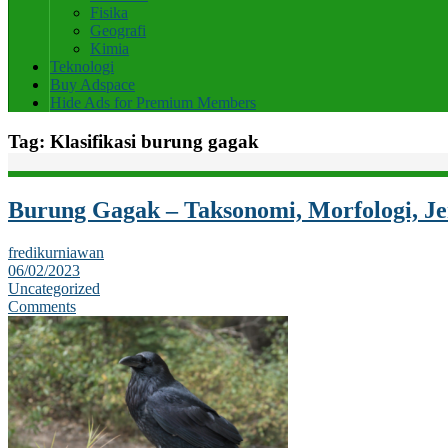
Fisika
Geografi
Kimia
Teknologi
Buy Adspace
Hide Ads for Premium Members
Tag:
Klasifikasi burung gagak
Burung Gagak – Taksonomi, Morfologi, Je
fredikurniawan
06/02/2023
Uncategorized
Comments