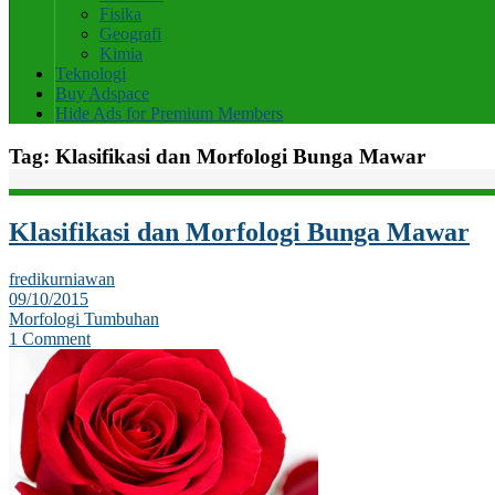
Fisika
Geografi
Kimia
Teknologi
Buy Adspace
Hide Ads for Premium Members
Tag:
Klasifikasi dan Morfologi Bunga Mawar
Klasifikasi dan Morfologi Bunga Mawar
fredikurniawan
09/10/2015
Morfologi Tumbuhan
1 Comment