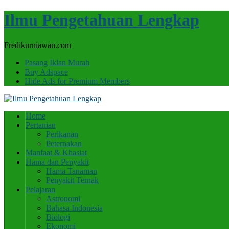
Ilmu Pengetahuan Lengkap
Fredikurniawan.com
Pasang Iklan Murah
Buy Adspace
Hide Ads for Premium Members
Home
Pertanian
Perikanan
Peternakan
Manfaat & Khasiat
Hama dan Penyakit
Hama Tanaman
Penyakit Ternak
Pelajaran
Astronomi
Bahasa Indonesia
Biologi
Ekonomi