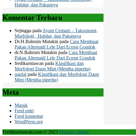
Habitat, dan Pakannya
Komentar Terbaru
Sejingga
pada
Ayam Cemani – Taksonomi,
Morfologi, Habitat, dan Pakannya
Dr.H.Bahrum Mutakin
pada
Cara Membuat
Pakan Alternatif Lele Dari Eceng Gondok
dr.N.Bahrum Mutakin
pada
Cara Membuat
Pakan Alternatif Lele Dari Eceng Gondok
fredikurniawan
pada
Klasifikasi dan
Morfologi Daun Mint (Mentha piperita)
naufal
pada
Klasifikasi dan Morfologi Daun
Mint (Mentha piperita)
Meta
Masuk
Feed entri
Feed komentar
WordPress.org
Fredikurniawan.com © 2023
Frontier Theme