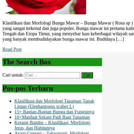
Klasifikasi dan Morfologi Bunga Mawar – Bunga Mawar ( Rosa sp ) ad
yang sangat terkenal dan juga populer. Bunga mawar ini pertama kalin
Tengah dan Eropa Timur, yang menyebar luas keberbagai wilayah sam
yang banyak membudidayakan bunga mawar ini. Budidaya […]
Read Post
The Search Box
Cari untuk:
Pos-pos Terbaru
Klasifikasi dan Morfologi Tanaman Tapak
Liman (Elephantopus scaber L)
15+ Bagian-Bagian Bunga dan Fungsinya
10+Manfaat Sekam Padi Bagi Tanaman
Kerang Bambu – Klasifikasi, Morfologi,
Jenis, dan Habitatnya
Ayam Cemani – Taksonomi, Morfologi,