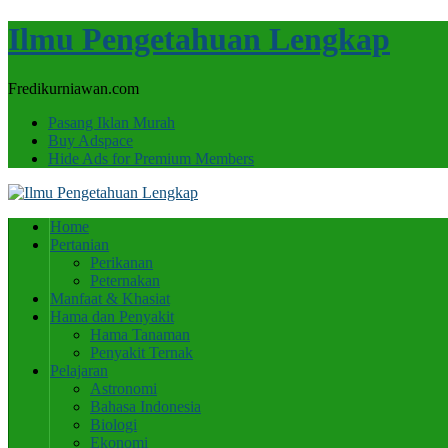
Ilmu Pengetahuan Lengkap
Fredikurniawan.com
Pasang Iklan Murah
Buy Adspace
Hide Ads for Premium Members
Home
Pertanian
Perikanan
Peternakan
Manfaat & Khasiat
Hama dan Penyakit
Hama Tanaman
Penyakit Ternak
Pelajaran
Astronomi
Bahasa Indonesia
Biologi
Ekonomi