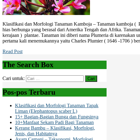
Klasifikasi dan Morfologi Tanaman Kamboja – Tanaman kamboja ( P
hias berbunga yang berasal dari Amerika Tengah dan Afrika. Tanama
kerajaan ) plantae. Tanaman ini diberi nama Plumeria di karenakan 
pertama kali menemukannya yaitu Charles Plumier ( 1646 -1706 ) be
Read Post
The Search Box
Cari untuk:
Pos-pos Terbaru
Klasifikasi dan Morfologi Tanaman Tapak
Liman (Elephantopus scaber L)
15+ Bagian-Bagian Bunga dan Fungsinya
10+Manfaat Sekam Padi Bagi Tanaman
Kerang Bambu – Klasifikasi, Morfologi,
Jenis, dan Habitatnya
Ayam Cemani – Taksonomi, Morfologi,