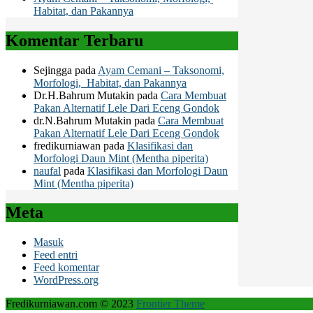
Habitat, dan Pakannya
Komentar Terbaru
Sejingga
pada
Ayam Cemani – Taksonomi,
Morfologi, Habitat, dan Pakannya
Dr.H.Bahrum Mutakin
pada
Cara Membuat
Pakan Alternatif Lele Dari Eceng Gondok
dr.N.Bahrum Mutakin
pada
Cara Membuat
Pakan Alternatif Lele Dari Eceng Gondok
fredikurniawan
pada
Klasifikasi dan
Morfologi Daun Mint (Mentha piperita)
naufal
pada
Klasifikasi dan Morfologi Daun
Mint (Mentha piperita)
Meta
Masuk
Feed entri
Feed komentar
WordPress.org
Fredikurniawan.com © 2023
Frontier Theme