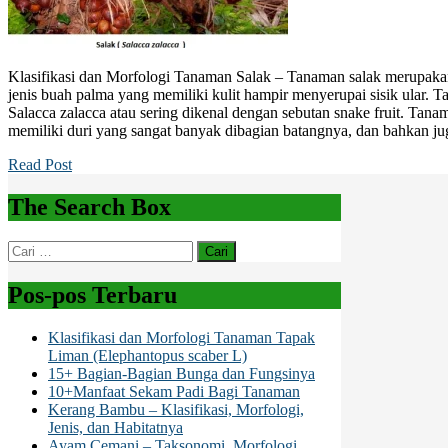
Klasifikasi dan Morfologi Tanaman Salak – Tanaman salak merupak
jenis buah palma yang memiliki kulit hampir menyerupai sisik ular. T
Salacca zalacca atau sering dikenal dengan sebutan snake fruit. Ta
memiliki duri yang sangat banyak dibagian batangnya, dan bahkan ju
Read Post
The Search Box
Cari
untuk:
Pos-pos Terbaru
Klasifikasi dan Morfologi Tanaman Tapak
Liman (Elephantopus scaber L)
15+ Bagian-Bagian Bunga dan Fungsinya
10+Manfaat Sekam Padi Bagi Tanaman
Kerang Bambu – Klasifikasi, Morfologi,
Jenis, dan Habitatnya
Ayam Cemani – Taksonomi, Morfologi,