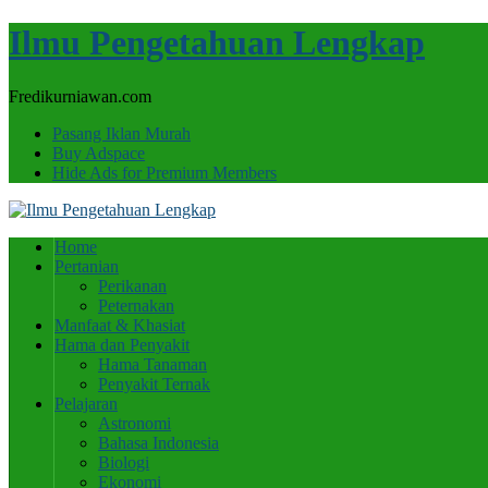
Ilmu Pengetahuan Lengkap
Fredikurniawan.com
Pasang Iklan Murah
Buy Adspace
Hide Ads for Premium Members
Home
Pertanian
Perikanan
Peternakan
Manfaat & Khasiat
Hama dan Penyakit
Hama Tanaman
Penyakit Ternak
Pelajaran
Astronomi
Bahasa Indonesia
Biologi
Ekonomi