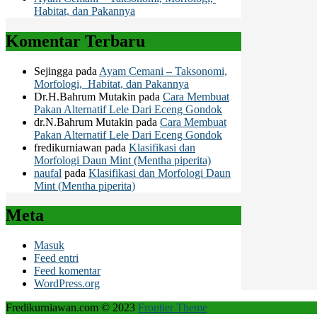
Habitat, dan Pakannya
Komentar Terbaru
Sejingga
pada
Ayam Cemani – Taksonomi,
Morfologi, Habitat, dan Pakannya
Dr.H.Bahrum Mutakin
pada
Cara Membuat
Pakan Alternatif Lele Dari Eceng Gondok
dr.N.Bahrum Mutakin
pada
Cara Membuat
Pakan Alternatif Lele Dari Eceng Gondok
fredikurniawan
pada
Klasifikasi dan
Morfologi Daun Mint (Mentha piperita)
naufal
pada
Klasifikasi dan Morfologi Daun
Mint (Mentha piperita)
Meta
Masuk
Feed entri
Feed komentar
WordPress.org
Fredikurniawan.com © 2023
Frontier Theme