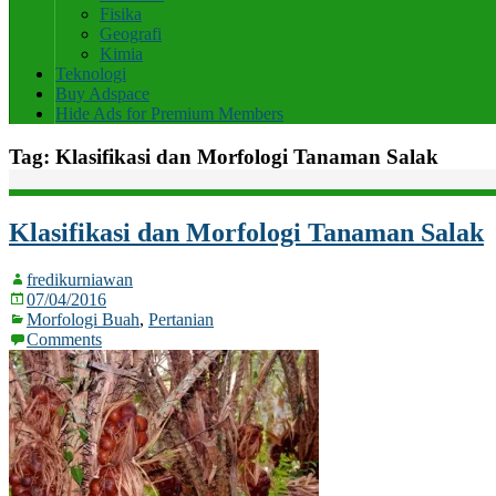
Fisika
Geografi
Kimia
Teknologi
Buy Adspace
Hide Ads for Premium Members
Tag:
Klasifikasi dan Morfologi Tanaman Salak
Klasifikasi dan Morfologi Tanaman Salak
fredikurniawan
07/04/2016
Morfologi Buah
,
Pertanian
Comments