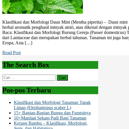
Klasifikasi dan Morfologi Daun Mint (Mentha piperita) – Daun mint a
herbal aromatik penghasil minyak atsiri, atau dikenal dengan minyak 
Baca: Klasifikasi dan Morfologi Burung Gereja (Passer domesticus) 
dari Lamiaceae dan merupakan herbal tahunan. Tanaman ini juga ban
Eropa, Asia […]
Read Post
The Search Box
Cari
untuk:
Pos-pos Terbaru
Klasifikasi dan Morfologi Tanaman Tapak
Liman (Elephantopus scaber L)
15+ Bagian-Bagian Bunga dan Fungsinya
10+Manfaat Sekam Padi Bagi Tanaman
Kerang Bambu – Klasifikasi, Morfologi,
Jenis, dan Habitatnya