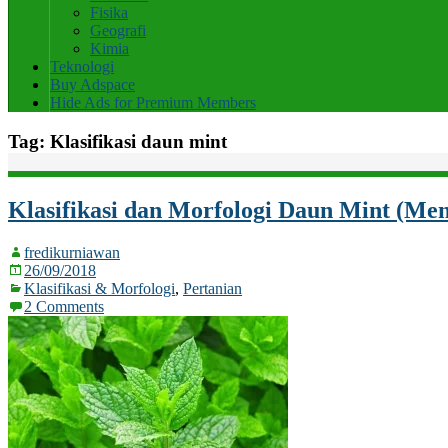
Fisika
Geografi
Kimia
Teknologi
Buy Adspace
Hide Ads for Premium Members
Tag:
Klasifikasi daun mint
Klasifikasi dan Morfologi Daun Mint (Men
fredikurniawan
26/09/2018
Klasifikasi & Morfologi
,
Pertanian
2 Comments