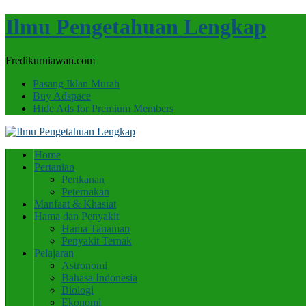
Ilmu Pengetahuan Lengkap
Fredikurniawan.com
Pasang Iklan Murah
Buy Adspace
Hide Ads for Premium Members
Home
Pertanian
Perikanan
Peternakan
Manfaat & Khasiat
Hama dan Penyakit
Hama Tanaman
Penyakit Ternak
Pelajaran
Astronomi
Bahasa Indonesia
Biologi
Ekonomi