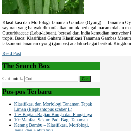
Klasifikasi dan Morfologi Tanaman Gambas (Oyong) – Tanaman O
sayuran yang banyak dimanfaatkan untuk berbagai macam olahan ma
Cucurbitaceae (Labu-labuan), berasal dari India kemudian menyebar 
tropis. Baca: Klasifikasi Gaharu Klasifikasi Tanaman Gambas Menur
taksonomi tanaman oyong (gambas) adalah sebagai berikut: Kingdom
Read Post
The Search Box
Cari untuk:
Pos-pos Terbaru
Klasifikasi dan Morfologi Tanaman Tapak
Liman (Elephantopus scaber L)
15+ Bagian-Bagian Bunga dan Fungsinya
10+Manfaat Sekam Padi Bagi Tanaman
Kerang Bambu – Klasifikasi, Morfologi,
Jenis, dan Habitatnya