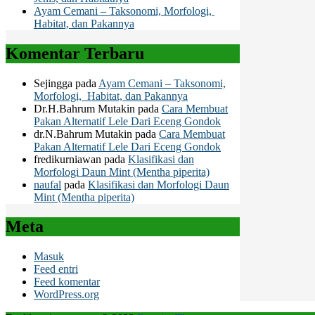
Ayam Cemani – Taksonomi, Morfologi,
Habitat, dan Pakannya
Komentar Terbaru
Sejingga
pada
Ayam Cemani – Taksonomi,
Morfologi, Habitat, dan Pakannya
Dr.H.Bahrum Mutakin
pada
Cara Membuat
Pakan Alternatif Lele Dari Eceng Gondok
dr.N.Bahrum Mutakin
pada
Cara Membuat
Pakan Alternatif Lele Dari Eceng Gondok
fredikurniawan
pada
Klasifikasi dan
Morfologi Daun Mint (Mentha piperita)
naufal
pada
Klasifikasi dan Morfologi Daun
Mint (Mentha piperita)
Meta
Masuk
Feed entri
Feed komentar
WordPress.org