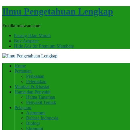
Ilmu Pengetahuan Lengkap
Fredikurniawan.com
Pasang Iklan Murah
Buy Adspace
Hide Ads for Premium Members
Home
Pertanian
Perikanan
Peternakan
Manfaat & Khasiat
Hama dan Penyakit
Hama Tanaman
Penyakit Ternak
Pelajaran
Astronomi
Bahasa Indonesia
Biologi
Ekonomi