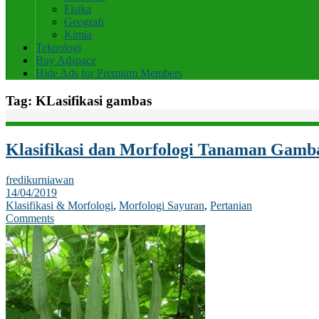
Fisika
Geografi
Kimia
Teknologi
Buy Adspace
Hide Ads for Premium Members
Tag:
KLasifikasi gambas
Klasifikasi dan Morfologi Tanaman Gamb
fredikurniawan
14/04/2019
Klasifikasi & Morfologi
,
Morfologi Sayuran
,
Pertanian
Comments