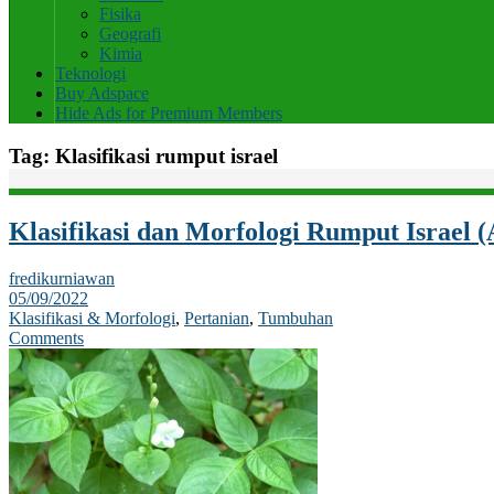
Fisika
Geografi
Kimia
Teknologi
Buy Adspace
Hide Ads for Premium Members
Tag:
Klasifikasi rumput israel
Klasifikasi dan Morfologi Rumput Israel (
fredikurniawan
05/09/2022
Klasifikasi & Morfologi
,
Pertanian
,
Tumbuhan
Comments