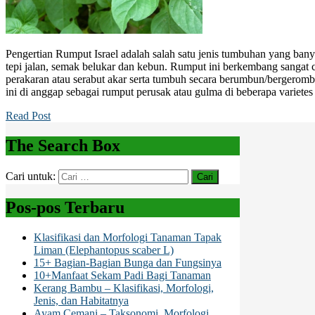
Pengertian Rumput Israel adalah salah satu jenis tumbuhan yang banya
tepi jalan, semak belukar dan kebun. Rumput ini berkembang sangat 
perakaran atau serabut akar serta tumbuh secara berumbun/bergerom
ini di anggap sebagai rumput perusak atau gulma di beberapa variete
Read Post
The Search Box
Cari untuk:
Pos-pos Terbaru
Klasifikasi dan Morfologi Tanaman Tapak
Liman (Elephantopus scaber L)
15+ Bagian-Bagian Bunga dan Fungsinya
10+Manfaat Sekam Padi Bagi Tanaman
Kerang Bambu – Klasifikasi, Morfologi,
Jenis, dan Habitatnya
Ayam Cemani – Taksonomi, Morfologi,