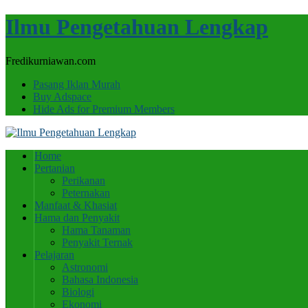
Ilmu Pengetahuan Lengkap
Fredikurniawan.com
Pasang Iklan Murah
Buy Adspace
Hide Ads for Premium Members
Home
Pertanian
Perikanan
Peternakan
Manfaat & Khasiat
Hama dan Penyakit
Hama Tanaman
Penyakit Ternak
Pelajaran
Astronomi
Bahasa Indonesia
Biologi
Ekonomi