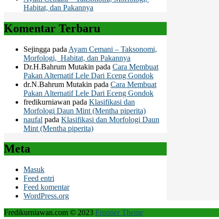
Habitat, dan Pakannya
Komentar Terbaru
Sejingga
pada
Ayam Cemani – Taksonomi,
Morfologi, Habitat, dan Pakannya
Dr.H.Bahrum Mutakin
pada
Cara Membuat
Pakan Alternatif Lele Dari Eceng Gondok
dr.N.Bahrum Mutakin
pada
Cara Membuat
Pakan Alternatif Lele Dari Eceng Gondok
fredikurniawan
pada
Klasifikasi dan
Morfologi Daun Mint (Mentha piperita)
naufal
pada
Klasifikasi dan Morfologi Daun
Mint (Mentha piperita)
Meta
Masuk
Feed entri
Feed komentar
WordPress.org
Fredikurniawan.com © 2023
Frontier Theme