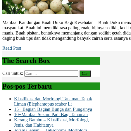
Manfaat Kandungan Buah Duku Bagi Kesehatan – Buah Duku memang
masyarakat. Buah ini memiliki rasa paling enak, bijinya sedikit, keci
manis. Buah pisitan, bentuknya memanjang dengan sedikit getah dida
daging buah tips dan tidak mengandung banyak cairan serta rasanya 
Read Post
The Search Box
Cari untuk:
Pos-pos Terbaru
Klasifikasi dan Morfologi Tanaman Tapak
Liman (Elephantopus scaber L)
15+ Bagian-Bagian Bunga dan Fungsinya
10+Manfaat Sekam Padi Bagi Tanaman
Kerang Bambu – Klasifikasi, Morfologi,
Jenis, dan Habitatnya
Ayam Cemani – Taksonomi, Morfologi,