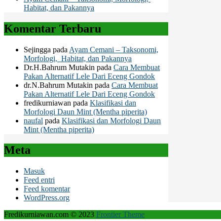
Habitat, dan Pakannya
Komentar Terbaru
Sejingga
pada
Ayam Cemani – Taksonomi,
Morfologi, Habitat, dan Pakannya
Dr.H.Bahrum Mutakin
pada
Cara Membuat
Pakan Alternatif Lele Dari Eceng Gondok
dr.N.Bahrum Mutakin
pada
Cara Membuat
Pakan Alternatif Lele Dari Eceng Gondok
fredikurniawan
pada
Klasifikasi dan
Morfologi Daun Mint (Mentha piperita)
naufal
pada
Klasifikasi dan Morfologi Daun
Mint (Mentha piperita)
Meta
Masuk
Feed entri
Feed komentar
WordPress.org
Fredikurniawan.com © 2023
Frontier Theme