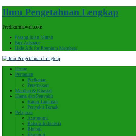
Ilmu Pengetahuan Lengkap
Fredikurniawan.com
Pasang Iklan Murah
Buy Adspace
Hide Ads for Premium Members
Home
Pertanian
Perikanan
Peternakan
Manfaat & Khasiat
Hama dan Penyakit
Hama Tanaman
Penyakit Ternak
Pelajaran
Astronomi
Bahasa Indonesia
Biologi
Ekonomi