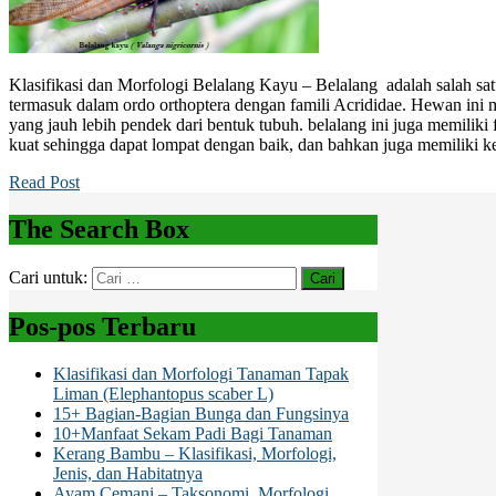
Klasifikasi dan Morfologi Belalang Kayu – Belalang adalah salah sa
termasuk dalam ordo orthoptera dengan famili Acrididae. Hewan ini m
yang jauh lebih pendek dari bentuk tubuh. belalang ini juga memilik
kuat sehingga dapat lompat dengan baik, dan bahkan juga memiliki k
Read Post
The Search Box
Cari untuk:
Pos-pos Terbaru
Klasifikasi dan Morfologi Tanaman Tapak
Liman (Elephantopus scaber L)
15+ Bagian-Bagian Bunga dan Fungsinya
10+Manfaat Sekam Padi Bagi Tanaman
Kerang Bambu – Klasifikasi, Morfologi,
Jenis, dan Habitatnya
Ayam Cemani – Taksonomi, Morfologi,