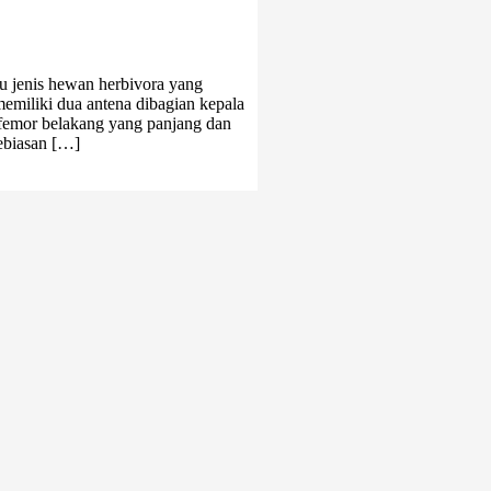
tu jenis hewan herbivora yang
emiliki dua antena dibagian kepala
i femor belakang yang panjang dan
ebiasan […]