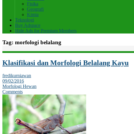
Fisika
Geografi
Kimia
Teknologi
Buy Adspace
Hide Ads for Premium Members
Tag:
morfologi belalang
Klasifikasi dan Morfologi Belalang Kayu
fredikurniawan
09/02/2016
Morfologi Hewan
Comments