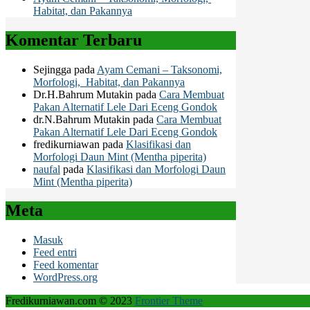
Habitat, dan Pakannya
Komentar Terbaru
Sejingga
pada
Ayam Cemani – Taksonomi,
Morfologi, Habitat, dan Pakannya
Dr.H.Bahrum Mutakin
pada
Cara Membuat
Pakan Alternatif Lele Dari Eceng Gondok
dr.N.Bahrum Mutakin
pada
Cara Membuat
Pakan Alternatif Lele Dari Eceng Gondok
fredikurniawan
pada
Klasifikasi dan
Morfologi Daun Mint (Mentha piperita)
naufal
pada
Klasifikasi dan Morfologi Daun
Mint (Mentha piperita)
Meta
Masuk
Feed entri
Feed komentar
WordPress.org
Fredikurniawan.com © 2023
Frontier Theme