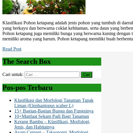
Klasifikasi Pohon ketapang adalah jenis pohon yang tumbuh di daerah
yang berkayu dan berwarna coklat kehitaman, serta daun yang berbent
Pohon ketapang juga memiliki bunga yang berwarna kuning dengan t
memiliki aroma yang harum. Pohon ketapang memiliki buah berbentu
Read Post
The Search Box
Cari untuk:
Pos-pos Terbaru
Klasifikasi dan Morfologi Tanaman Tapak
Liman (Elephantopus scaber L)
15+ Bagian-Bagian Bunga dan Fungsinya
10+Manfaat Sekam Padi Bagi Tanaman
Kerang Bambu – Klasifikasi, Morfologi,
Jenis, dan Habitatnya
Ayam Cemani – Taksonomi, Morfologi,