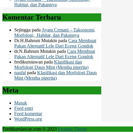
Habitat, dan Pakannya
Komentar Terbaru
Sejingga
pada
Ayam Cemani – Taksonomi,
Morfologi, Habitat, dan Pakannya
Dr.H.Bahrum Mutakin
pada
Cara Membuat
Pakan Alternatif Lele Dari Eceng Gondok
dr.N.Bahrum Mutakin
pada
Cara Membuat
Pakan Alternatif Lele Dari Eceng Gondok
fredikurniawan
pada
Klasifikasi dan
Morfologi Daun Mint (Mentha piperita)
naufal
pada
Klasifikasi dan Morfologi Daun
Mint (Mentha piperita)
Meta
Masuk
Feed entri
Feed komentar
WordPress.org
Fredikurniawan.com © 2023
Frontier Theme