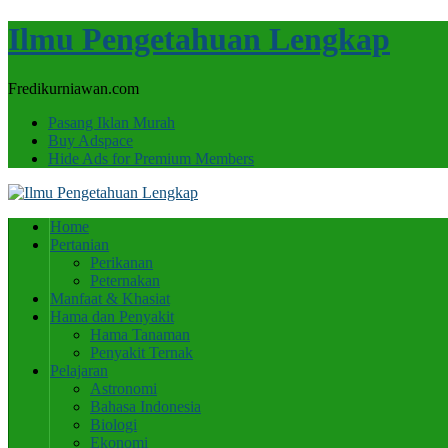
Ilmu Pengetahuan Lengkap
Fredikurniawan.com
Pasang Iklan Murah
Buy Adspace
Hide Ads for Premium Members
Home
Pertanian
Perikanan
Peternakan
Manfaat & Khasiat
Hama dan Penyakit
Hama Tanaman
Penyakit Ternak
Pelajaran
Astronomi
Bahasa Indonesia
Biologi
Ekonomi