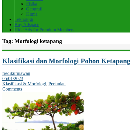
Fisika
Geografi
Kimia
Teknologi
Buy Adspace
Hide Ads for Premium Members
Tag:
Morfologi ketapang
Klasifikasi dan Morfologi Pohon Ketapang
fredikurniawan
05/01/2023
Klasifikasi & Morfologi
,
Pertanian
Comments