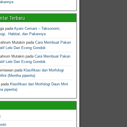
akannya
tar Terbaru
gga
pada
Ayam Cemani – Taksonomi,
logi, Habitat, dan Pakannya
Bahrum Mutakin
pada
Cara Membuat Pakan
atif Lele Dari Eceng Gondok
Bahrum Mutakin
pada
Cara Membuat Pakan
atif Lele Dari Eceng Gondok
urniawan
pada
Klasifikasi dan Morfologi
int (Mentha piperita)
pada
Klasifikasi dan Morfologi Daun Mint
a piperita)
k
ntri