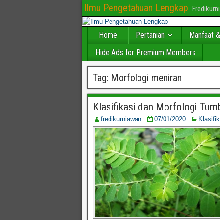
Ilmu Pengetahuan Lengkap
Fredikur
Home
Pertanian
Manfaat &
Hide Ads for Premium Members
Tag:
Morfologi meniran
Klasifikasi dan Morfologi Tumb
fredikurniawan
07/01/2020
Klasifi