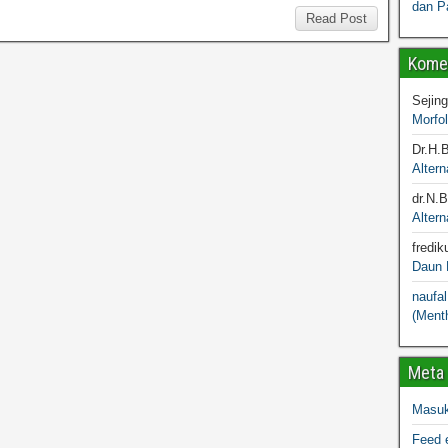
dan P
Read Post
Komen
Sejin
Morfo
Dr.H.
Altern
dr.N.
Altern
fredik
Daun M
naufal
(Menth
Meta
Masu
Feed e