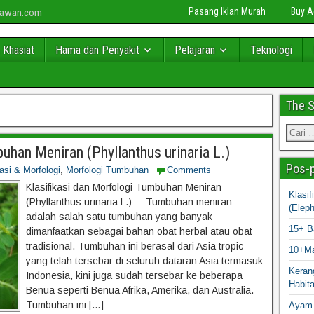
Pasang Iklan Murah
Buy 
niawan.com
 Khasiat
Hama dan Penyakit
Pelajaran
Teknologi
The 
uhan Meniran (Phyllanthus urinaria L.)
Pos-p
kasi & Morfologi
,
Morfologi Tumbuhan
Comments
Klasifikasi dan Morfologi Tumbuhan Meniran
Klasi
(Phyllanthus urinaria L.) – Tumbuhan meniran
(Elep
adalah salah satu tumbuhan yang banyak
15+ B
dimanfaatkan sebagai bahan obat herbal atau obat
tradisional. Tumbuhan ini berasal dari Asia tropic
10+Ma
yang telah tersebar di seluruh dataran Asia termasuk
Kerang
Indonesia, kini juga sudah tersebar ke beberapa
Habit
Benua seperti Benua Afrika, Amerika, dan Australia.
Tumbuhan ini […]
Ayam 