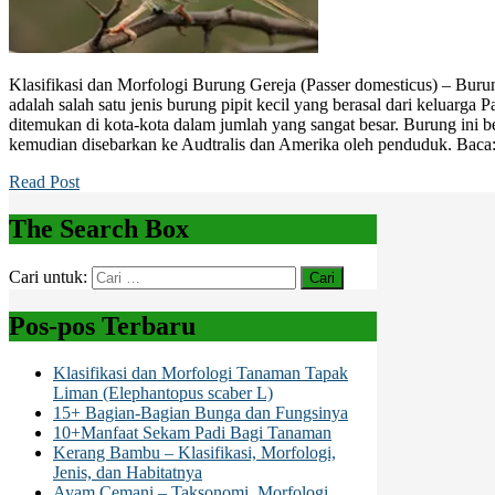
Klasifikasi dan Morfologi Burung Gereja (Passer domesticus) – Burun
adalah salah satu jenis burung pipit kecil yang berasal dari keluarga P
ditemukan di kota-kota dalam jumlah yang sangat besar. Burung ini be
kemudian disebarkan ke Audtralis dan Amerika oleh penduduk. Baca
Read Post
The Search Box
Cari untuk:
Pos-pos Terbaru
Klasifikasi dan Morfologi Tanaman Tapak
Liman (Elephantopus scaber L)
15+ Bagian-Bagian Bunga dan Fungsinya
10+Manfaat Sekam Padi Bagi Tanaman
Kerang Bambu – Klasifikasi, Morfologi,
Jenis, dan Habitatnya
Ayam Cemani – Taksonomi, Morfologi,