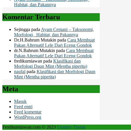
Habitat, dan Pakannya
Komentar Terbaru
Sejingga
pada
Ayam Cemani – Taksonomi,
Morfologi, Habitat, dan Pakannya
Dr.H.Bahrum Mutakin
pada
Cara Membuat
Pakan Alternatif Lele Dari Eceng Gondok
dr.N.Bahrum Mutakin
pada
Cara Membuat
Pakan Alternatif Lele Dari Eceng Gondok
fredikurniawan
pada
Klasifikasi dan
Morfologi Daun Mint (Mentha piperita)
naufal
pada
Klasifikasi dan Morfologi Daun
Mint (Mentha piperita)
Meta
Masuk
Feed entri
Feed komentar
WordPress.org
Fredikurniawan.com © 2023
Frontier Theme