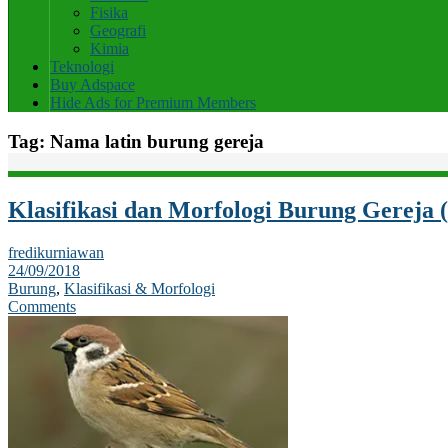
Fisika
Geografi
Kimia
Teknologi
Buy Adspace
Hide Ads for Premium Members
Tag:
Nama latin burung gereja
Klasifikasi dan Morfologi Burung Gereja 
fredikurniawan
24/09/2018
Burung
,
Klasifikasi & Morfologi
Comments