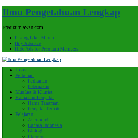
Ilmu Pengetahuan Lengkap
Fredikurniawan.com
Pasang Iklan Murah
Buy Adspace
Hide Ads for Premium Members
Home
Pertanian
Perikanan
Peternakan
Manfaat & Khasiat
Hama dan Penyakit
Hama Tanaman
Penyakit Ternak
Pelajaran
Astronomi
Bahasa Indonesia
Biologi
Ekonomi