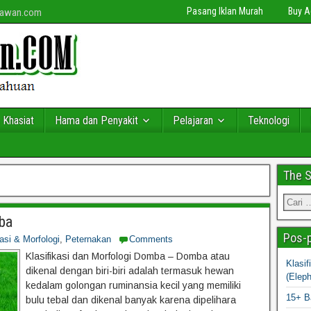
Pasang Iklan Murah
Buy 
niawan.com
 Khasiat
Hama dan Penyakit
Pelajaran
Teknologi
The 
mba
Pos-p
kasi & Morfologi
,
Peternakan
Comments
Klasifikasi dan Morfologi Domba – Domba atau
Klasi
dikenal dengan biri-biri adalah termasuk hewan
(Elep
kedalam golongan ruminansia kecil yang memiliki
15+ B
bulu tebal dan dikenal banyak karena dipelihara