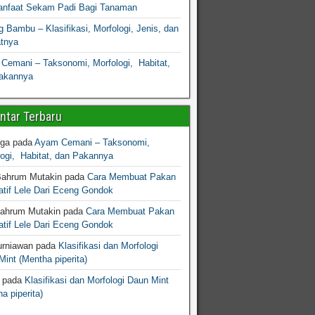
nfaat Sekam Padi Bagi Tanaman
 Bambu – Klasifikasi, Morfologi, Jenis, dan
atnya
Cemani – Taksonomi, Morfologi, Habitat,
akannya
tar Terbaru
gga
pada
Ayam Cemani – Taksonomi,
logi, Habitat, dan Pakannya
Bahrum Mutakin
pada
Cara Membuat Pakan
atif Lele Dari Eceng Gondok
Bahrum Mutakin
pada
Cara Membuat Pakan
atif Lele Dari Eceng Gondok
urniawan
pada
Klasifikasi dan Morfologi
int (Mentha piperita)
pada
Klasifikasi dan Morfologi Daun Mint
a piperita)