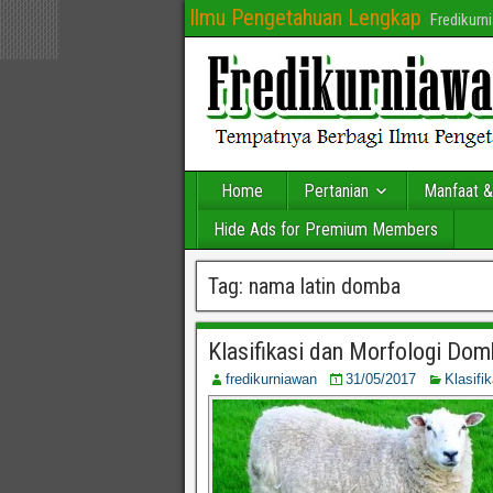
Ilmu Pengetahuan Lengkap
Fredikur
Home
Pertanian
Manfaat &
Hide Ads for Premium Members
Tag:
nama latin domba
Klasifikasi dan Morfologi Do
fredikurniawan
31/05/2017
Klasifi