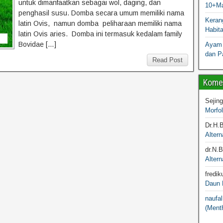
untuk dimanfaatkan sebagai wol, daging, dan
10+Ma
penghasil susu. Domba secara umum memiliki nama
Kerang
latin Ovis, namun domba peliharaan memiliki nama
Habit
latin Ovis aries. Domba ini termasuk kedalam family
Bovidae […]
Ayam 
dan P
Read Post
Komen
Sejin
Morfo
Dr.H.
Altern
dr.N.
Altern
fredik
Daun M
naufal
(Menth