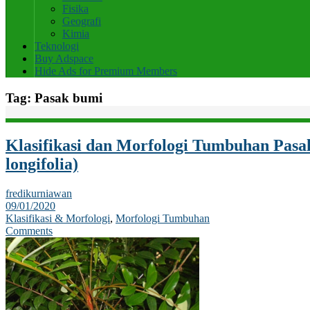
Fisika
Geografi
Kimia
Teknologi
Buy Adspace
Hide Ads for Premium Members
Tag:
Pasak bumi
Klasifikasi dan Morfologi Tumbuhan Pas
longifolia)
fredikurniawan
09/01/2020
Klasifikasi & Morfologi
,
Morfologi Tumbuhan
Comments