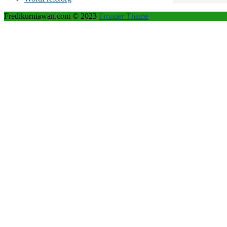
Fredikurniawan.com © 2023
Frontier Theme