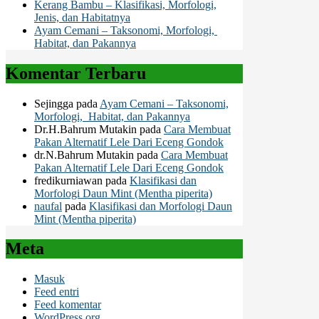
Kerang Bambu – Klasifikasi, Morfologi,
Jenis, dan Habitatnya
Ayam Cemani – Taksonomi, Morfologi,
Habitat, dan Pakannya
Komentar Terbaru
Sejingga
pada
Ayam Cemani – Taksonomi,
Morfologi, Habitat, dan Pakannya
Dr.H.Bahrum Mutakin
pada
Cara Membuat
Pakan Alternatif Lele Dari Eceng Gondok
dr.N.Bahrum Mutakin
pada
Cara Membuat
Pakan Alternatif Lele Dari Eceng Gondok
fredikurniawan
pada
Klasifikasi dan
Morfologi Daun Mint (Mentha piperita)
naufal
pada
Klasifikasi dan Morfologi Daun
Mint (Mentha piperita)
Meta
Masuk
Feed entri
Feed komentar
WordPress.org