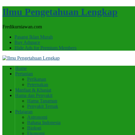
Ilmu Pengetahuan Lengkap
Fredikurniawan.com
Pasang Iklan Murah
Buy Adspace
Hide Ads for Premium Members
Home
Pertanian
Perikanan
Peternakan
Manfaat & Khasiat
Hama dan Penyakit
Hama Tanaman
Penyakit Ternak
Pelajaran
Astronomi
Bahasa Indonesia
Biologi
Ekonomi